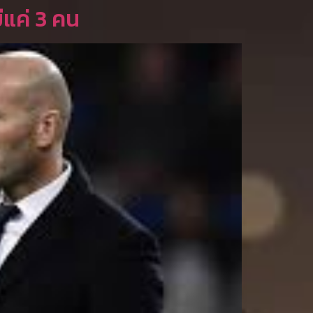
ีแค่ 3 คน