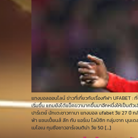
แทงบอลออนไลน์ ข่าวที่เกี่ยวกับเรื่องกีฬา UFABET : 
เริ่มขึ้น แถมยังได้แบ็คขวามากขึ้นมาอีกหนึ่งให้เป็นต
ปาร์เตย์ นักเตะชาวกานา แทงบอล ufabet วัย 27 ปี กลับม
ฟ่า แชมเปี้ยนส์ ลีก กับ แอร์เบ ไลป์ซิก กลุ่มจาก บุนเ
เมโอเน กุนซือชาวอาร์เจนติน่า วัย 50 […]