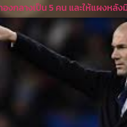
กองกลางเป็น 5 คน และให้แผงหลังม