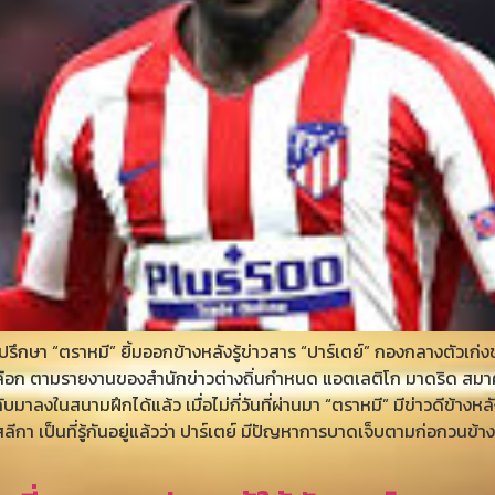
ที่ปรึกษา “ตราหมี” ยิ้มออกข้างหลังรู้ข่าวสาร “ปาร์เตย์” กองกลางตั
ัวเลือก ตามรายงานของสำนักข่าวต่างถิ่นกำหนด แอตเลติโก มาดริด สมาคมด
าลงในสนามฝึกได้แล้ว เมื่อไม่กี่วันที่ผ่านมา “ตราหมี” มีข่าวดีข้างหล
ดสลีกา เป็นที่รู้กันอยู่แล้วว่า ปาร์เตย์ มีปัญหาการบาดเจ็บตามก่อกวนข้