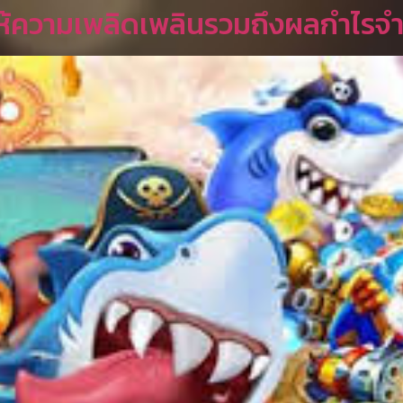
่ให้ความเพลิดเพลินรวมถึงผลกำไร