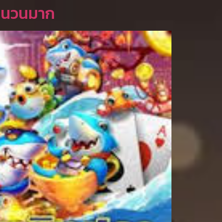
จำนวนมาก