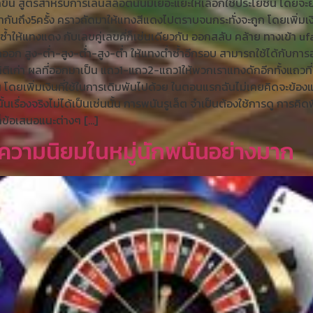
กขึ้น สูตรสำหรับการเล่นสล็อตนั้นมีเยอะแยะให้เลือกใช้ประโยชน์ โดยจะ
ันถึง5ครั้ง คราวถัดมาให้แทงสีแดงไปตราบจนกระทั่งจะถูก โดยเพิ่มเงิน
ำให้แทงแดง กับเลขคู่เลขคี่ก็เช่นเดียวกัน ออกสลับ คล้าย ทางเข้า 
้าเกิดออก สูง-ต่ำ-สูง-ต่ำ-สูง-ต่ำ ให้แทงต่ำซ้ำอีกรอบ สามารถใช้ได้ก
เก่า ผลที่ออกมาเป็น แถว1-แถว2-แถว1ให้พวกเราแทงดักอีกทั้งแถวที่1แล้
ยเพิ่มเงินที่ใช้ในการเดิมพันไปด้วย ในตอนแรกฉันไม่เคยคิดจะข้องแวะ
้นเรื่องจริงไม่ได้เป็นเช่นนั้น การพนันรูเล็ต จำเป็นต้องใช้การดู การคิ
็ข้อเสนอแนะต่างๆ […]
บความนิยมในหมู่นักพนันอย่างมาก