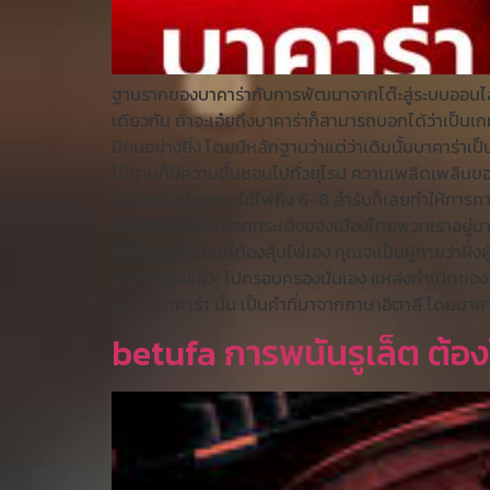
ฐานรากของบาคาร่ากับการพัฒนาจากโต๊ะสู่ระบบออนไลน์ บ
เดียวกัน ถ้าจะเอ๋ยถึงบาคาร่าก็สามารถบอกได้ว่าเป็นเกม
นิยมอย่างยิ่ง โดยมีหลักฐานว่าแต่ว่าเดิมนั้นบาคาร่าเป
ไม่นานก็มีความชื่นชอบไปทั่วยุโรป ความเพลิดเพลินของ 
แม้กระนั้นด้วยการใช้ไพ่ถึง 6-8 สำรับก็เลยทำให้การค
เล่นคล้ายกับไพ่ป็อกกระเด้งของเมืองไทยพวกเราอยู่มากม
ไม่มีความจำเป็นที่ต้องลุ้นไพ่เอง คุณจะเป็นผู้ทายว่าฝั่
รางวัล ufakick ไปครอบครองนั่นเอง แหล่งกำเนิดของ บ
เพราะ บาคาร่า นั้น เป็นคำที่มาจากภาษาอิตาลี โดยบาคาร
betufa การพนันรูเล็ต ต้อง