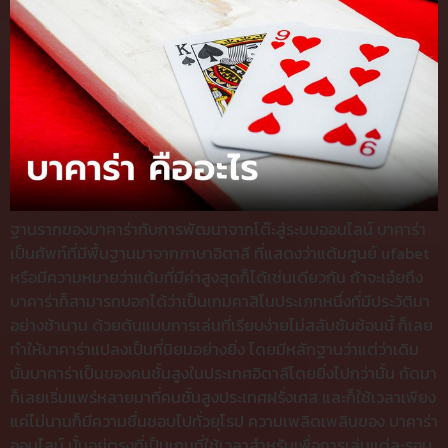
ฐานรากของบาคาร่ากับการพัฒนาจากโต๊ะสู่ระบบออนไลน์ บาคาร่า
เป็นศัพท์ที่มีพื้นฐานมาจากภาษาอิตาลี ที่แสดงว่าแต้มศูนย์ ufabet
หรือมีความหมายว่าแต้มที่มีค่าสูงสุดก็ได้เช่นเดียวกัน ถ้าจะเอ๋ยถึง
บาคาร่าก็สามารถบอกได้ว่าเป็นเกมคาสิโนประเภทหนึ่งที่มีประวัติมา
อย่างช้านาน ด้วยต้นแบบการเล่นที่เรียบง่ายไม่สลับซับซ้อนนี้ ก็เลย
ทำให้บาคาร่าแปลงเป็นที่นิยมอย่างยิ่ง โดยมีหลักฐานว่าแต่ว่าเดิม
นั้นบาคาร่าเป็นของคนชั้นสูงในประเทศอิตาลีโดยยิ่งไปกว่านั้น ถัดมา
ก็เลยเริ่มแพร่หลายมาที่คนชั้นสูงประเทศฝรั่งเศส และก็ใช้เวลาเพียง
แค่ไม่นานก็มีความชื่นชอบไปทั่วยุโรป ความเพลิดเพลินของ บาคาร่า
ออนไลน์ นั้นอยู่ตรงที่เป็นเกมที่ใช้เวลาสำหรับเพื่อการเล่นแต่ละรอบ