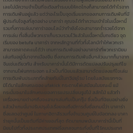
เลยไม่มีความจำเป็นที่จะต้องทำระบบให้คดโกงก็สามารถได้กำไรจาก
การเดิมพันอยู่แล้ว แต่ว่าอะไรเป็นจุดเริ่มแรกของเกมการเดิมพันที่มี
ผู้ประทับใจสูงที่สุดอย่าง บาคาร่า คุณจะได้ทำความเข้าใจในเนื้อหานี้
รวมทั้งการเล่นบาคาร่าออนไลน์ว่าทำยังไงจะสามารถร่ำรวยได้จาก
การเล่น ทั้งสิ้นนี้พวกเราเก็บรวบรวมไว้แล้วในเนื้อหานี้บทเดียว จุด
เริ่มของ betufa บาคาร่า จากหลักฐานที่ทั่วทั้งโลกมีทำให้พวกเรา
สามารถคาดคะเนได้ว่า เกมการเดิมพันอย่างบาคาร่าที่พวกเรานิยม
เล่นกันอยู่นี้มาจากเมืองจีน ซึ่งเกมการเดิมพันอื่นๆส่วนมากก็มาจาก
จีนเช่นเดียวกัน สำหรับบาคาร่านั้นได้มีการดัดแปลงปรับปรุงแก้ไข
จากเกมไพ่นกกระจอก แล้วเป็นที่นิยมแล้วเอามาดัดแปลงแก้ไขเล่น
การเดิมพันประเภทที่คล้ายกันนี้ในทวีปยุโรป โดยในสมัยแรกๆจะ
มิได้มาในลักษณะของ ufakick กระดาษไพ่เสมือนในขณะนี้ แม้
กระนั้นจะมาในลักษณะของการแปรเปลี่ยนรูปไม้ สลักไม้ แล้วทำ
เครื่องหมายต่างๆถึงจะเอามาเล่นกันเป็นกรุ๊ป ซึ่งเป็นที่นิยมอย่างยิ่ง
แล้วนำเกมนี้มาปรับปรุงไปเรื่อยจนถึงมีการตั้งชื่อเกมนี้ว่า บาคาร่า
ซึ่งแสดงว่าศูนย์ ในภาษาอิตาลีรวมทั้งจำนวนศูนย์ในข้อตกลง บาคา
ร่ายุคนั้นเป็นแต้มที่มีค่าเยอะที่สุด ถัดมาเกมพนันบาคาร่านี้เป็นที่
นิยมไปทั่วทั้งประเทศประเทศฝรั่งเศสจนกระทั่งขั้นที่ไร้คนประเทศ