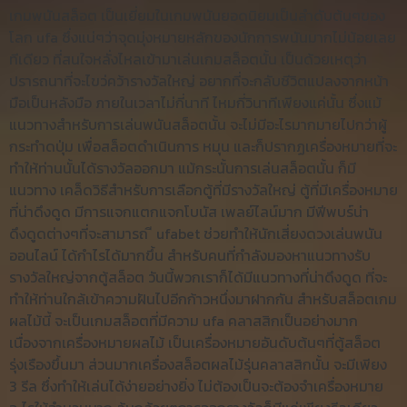
เกมพนันสล็อต เป็นเยี่ยมในเกมพนันยอดนิยมเป็นลำดับต้นๆของ
โลก ufa ซึ่งแน่ๆว่าจุดมุ่งหมายหลักของนักการพนันมากไม่น้อยเลย
ทีเดียว ที่สนใจหลั่งไหลเข้ามาเล่นเกมสล็อตนั้น เป็นด้วยเหตุว่า
ปรารถนาที่จะไขว่คว้ารางวัลใหญ่ อยากที่จะกลับชีวิตแปลงจากหน้า
มือเป็นหลังมือ ภายในเวลาไม่กี่นาที ไหมกี่วินาทีเพียงแค่นั้น ซึ่งแม้
แนวทางสำหรับการเล่นพนันสล็อตนั้น จะไม่มีอะไรมากมายไปกว่าผู้
กระทำดปุ่ม เพื่อสล็อตดำเนินการ หมุน และก็ปรากฏเครื่องหมายที่จะ
ทำให้ท่านนั้นได้รางวัลออกมา แม้กระนั้นการเล่นสล็อตนั้น ก็มี
แนวทาง เคล็ดวิธีสำหรับการเลือกตู้ที่มีรางวัลใหญ่ ตู้ที่มีเครื่องหมาย
ที่น่าดึงดูด มีการแจกแตกแจกโบนัส เพลย์ไลน์มาก มีฟีพบร์น่า
ดึงดูดต่างๆที่จะสามารถ ี ufabet ช่วยทำให้นักเสี่ยงดวงเล่นพนัน
ออนไลน์ ได้กำไรได้มากขึ้น สำหรับคนที่กำลังมองหาแนวทางรับ
รางวัลใหญ่จากตู้สล็อต วันนี้พวกเราก็ได้มีแนวทางที่น่าดึงดูด ที่จะ
ทำให้ท่านใกล้เข้าความฝันไปอีกก้าวหนึ่งมาฝากกัน สำหรับสล็อตเกม
ผลไม้นี้ จะเป็นเกมสล็อตที่มีความ ufa คลาสสิกเป็นอย่างมาก
เนื่องจากเครื่องหมายผลไม้ เป็นเครื่องหมายอันดับต้นๆที่ตู้สล็อต
รุ่งเรืองขึ้นมา ส่วนมากเครื่องสล็อตผลไม้รุ่นคลาสสิกนั้น จะมีเพียง
3 รีล ซึ่งทำให้เล่นได้ง่ายอย่างยิ่ง ไม่ต้องเป็นจะต้องจำเครื่องหมาย