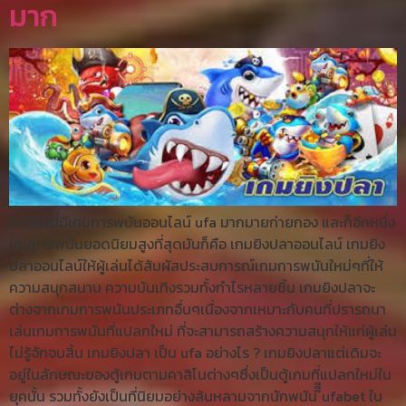
มาก
ในตอนนี้มีเกมการพนันออนไลน์ ufa มากมายก่ายกอง และก็อีกหนึ่ง
เกมการพนันยอดนิยมสูงที่สุดมันก็คือ เกมยิงปลาออนไลน์ เกมยิง
ปลาออนไลน์ให้ผู้เล่นได้สัมผัสประสบการณ์เกมการพนันใหม่ๆที่ให้
ความสนุกสนาน ความบันเทิงรวมทั้งกำไรหลายชิ้น เกมยิงปลาจะ
ต่างจากเกมการพนันประเภทอื่นๆเนื่องจากเหมาะกับคนที่ปรารถนา
เล่นเกมการพนันที่แปลกใหม่ ที่จะสามารถสร้างความสนุกให้แก่ผู้เล่น
ไม่รู้จักจบสิ้น เกมยิงปลา เป็น ufa อย่างไร ? เกมยิงปลาแต่เดิมจะ
อยู่ในลักษณะของตู้เกมตามคาสิโนต่างๆซึ่งเป็นตู้เกมที่แปลกใหม่ใน
ยุคนั้น รวมทั้งยังเป็นที่นิยมอย่างล้นหลามจากนักพนัน ีีีufabet ใน