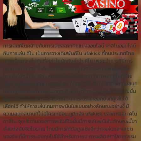
การเล่นคีโนคล้ายกับการเล่นสลากกินแบ่งออนไลน์ คาสิโนออนไลน์
กับการเล่น คีโน เป็นการวางเดิมพันคีโน ufakick ที่คนประเทศไทย
บางครั้งอาจจะไม่คุ้นชื่อเท่าใดนักกับคำว่า คีโน เพราะว่าการที่มีการ
เล่นเกมจำพวกนี้กำลังเป็นที่นิยมในกลุ่มนักการพนันเพิ่มมากขึ้น
โดยยิ่งไปกว่านั้นเซียนสลากกินแบ่งเนื่องจากว่าการเล่นคีโนคล้าย
กับการเล่นสลากกินแบ่งออนไลน์ ก็เลยทำให้ คีโนนั้นสร้างความสนุก
ให้กับผู้เล่นกระเป๋านเยอะมากๆ ด้วยเหตุว่าการอยู่ในระหว่างพนันนั้น
ผู้เล่นจำเป็นต้องเลือกจำนวนที่คาดการณ์ว่าจะออกดังที่ผู้เล่นได้
เลือกไว้ ทำให้การเล่นเกมการพนันในแบบอย่างลักษณะอย่างงี้ มี
ความสนุกสนานที่ไม่มีใครเหมือน ภูมิหลัง ufakick ของการเล่น คีโน
คาสิโน จุดเริ่มต้นของการพนันคีโนนั้นมีการเล่นพนันในลักษณะนี้มา
ตั้งแต่สมัยจีนโบราณ โดยมีการให้ข้อมูลเชิงลึกว่าเจอในหลายเขต
ของจีน ที่มีการระดมทุนไปใช้สำหรับการรบ การผลิตสถาปัตยกรรม