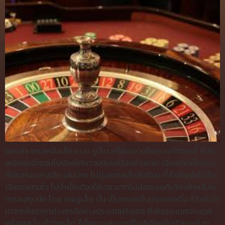
betufa เกมพนันเสี่ยงดวง รูเล็ต หรือเกมวงล้อสุดมหัศจรรย์์ ที่นัก
พนันคนจำนวนไม่น้อยให้ความนิยมเป็นอย่างมาก เนื่องจากเป็นเกม
ที่มีความคลาสสิก เล่นง่าย ไม่ยุ่งยากสลับซับซ้อน ที่สำคัญยังได้รับ
เงินทดแทนไว ไม่จำเป็นต้องใช้เวลามากไม่น้อยเลยทีเดียวสำหรับใน
การลงทุนนัก โดย เกมรูเล็ต นั้น เป็นเกมพนันประเภทหนึ่ง ที่ว่ากันว่า
มาจากในภาษาต่างชาติอย่างประเทศฝรั่งเศส ซึ่งในประเทศประเทศ
ฝรั่งเศสนั้น คำว่ารูเล็ต ก็สื่อความหมายที่ใกล้เคียงกับตัวเกมด้วย