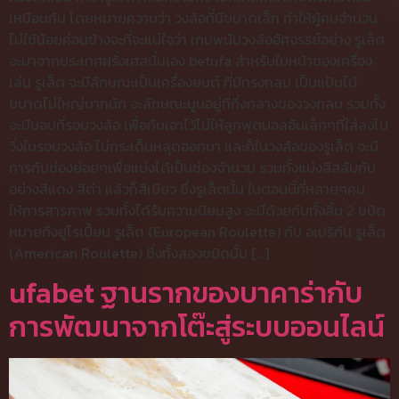
เหมือนกัน โดยหมายความว่า วงล้อที่มีขนาดเล็ก ทำให้ผู้คนจำนวน
ไม่ใช้น้อยค่อนข้างจะที่จะแน่ใจว่า เกมพนันวงล้ออัศจรรย์อย่าง รูเล็ต
จะมาจากประเทศฝรั่งเศสนั่นเอง betufa สำหรับใบหน้าของเครื่อง
เล่น รูเล็ต จะมีลักษณะเป็นเครื่องยนต์ ที่มีทรงกลม เป็นแป้นไม้
ขนาดไม่ใหญ่มากนัก จะลักษณะนูนอยู่ที่กึ่งกลางของวงกลม รวมทั้ง
จะมีขอบที่รอบวงล้อ เพื่อกันเอาไว้ไม่ให้ลูกฟุตบอลอันเล็กๆที่ใส่ลงไป
วิ่งในรอบวงล้อ ไม่กระเด็นหลุดออกมา และก็ในวงล้อของรูเล็ต จะมี
การกันช่องย่อยๆเพื่อแบ่งได้เป็นช่องจำนวน รวมทั้งแบ่งสีสลับกัน
อย่างสีแดง สีดำ แล้วก็สีเขียว ซึ่งรูเล็ตนั้น ในตอนนี้ที่หลายๆคน
ให้การสารภาพ รวมทั้งได้รับความนิยมสูง จะมีด้วยกันทั้งสิ้น 2 ชนิด
หมายถึงยูโรเปี้ยน รูเล็ต (European Roulette) กับ อเมริกัน รูเล็ต
(American Roulette) ซึ่งทั้งสองชนิดนั้น […]
ufabet ฐานรากของบาคาร่ากับ
การพัฒนาจากโต๊ะสู่ระบบออนไลน์