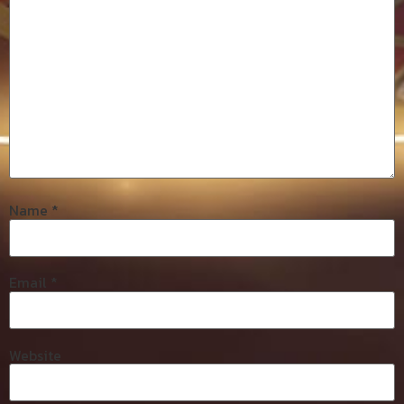
Name
*
Email
*
Website