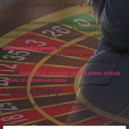
มาของ เนย์มาร์ จูเนียร์ นักเตะชาวบราซิล วัย 29 ปี บาร์โตแมว ได้
กล่าวว่า
“ในช่วงเวลานี้พวกเรากำลังตกลงใจกันอยู่ ถ้าหากพวกเขา (ปารีส
แซงต์ แชร์กแมง) ไม่อยากให้มีนักเตะเป็นส่วนหนึ่งส่วนใดของการ
แลกเปลี่ยน มันก็เป็นอะไรที่ยากมากมายๆที่จะเกิดขึ้น”
แทงบอลออนไลน์ pantip
สามารถติดตาม ข่าวสารบอล
UFABET ได้ทุกๆวัน ผ่านหนทาง UFAKICK อัพเดทวันแล้ววันเล่า
ก่อนคนไหน!
Tagged
ดูบอลออนไลน์
,
ผลบอลสด
,
แทงบอล ufabet
,
แทงบอล
ออนไลน์
,
แทงบอลออนไลน์ pantip
Leave a Reply
Your email address will not be published.
Required fields
are marked
*
Comment
*