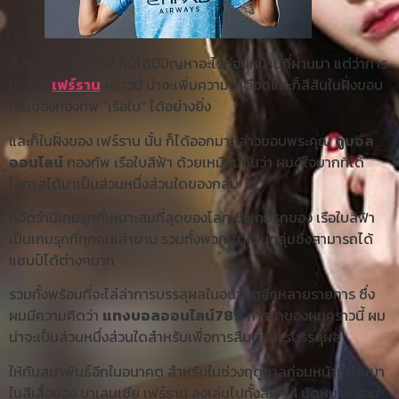
ซึ่งแนวรุกของ เป๊ป ก็มิได้มีปัญหาอะไรก่อนหน้านี้ที่ผ่านมา แต่ว่าการ
มาของ
เฟร์ราน
คราวนี้ น่าจะเพิ่มความดุเดือดและก็สีสันในฝั่งขอบ
เส้นของกองทัพ “เรือใบ” ได้อย่างยิ่ง
และก็ในฝั่งของ เฟร์ราน นั้น ก็ได้ออกมากล่าวขอบพระคุณ
ดูบอล
ออนไลน์
กองทัพ เรือใบสีฟ้า ด้วยเหมือนกันว่า ผมดีใจมากที่ได้
โอกาสได้มาเป็นส่วนหนึ่งส่วนใดของกลุ่ม
ที่จัดว่ามีเกมรุกที่เหมาะสมที่สุดของโลก ซึ่งเกมรุกของ เรือใบสีฟ้า
เป็นเกมรุกที่ทุกคนเล่าขาน รวมทั้งพวกเขาเป็นกลุ่มซึ่งสามารถได้
แชมป์ได้ต่างๆมาก
รวมทั้งพร้อมที่จะไล่ล่าการบรรลุผลในอนาคตอีกหลายรายการ ซึ่ง
ผมมีความคิดว่า
แทงบอลออนไลน์789
การมาของผมคราวนี้ ผม
น่าจะเป็นส่วนหนึ่งส่วนใดสำหรับเพื่อการสืบต่อการบรรลุผล
ให้กับสมาพันธ์อีกในอนาคต สำหรับในช่วงฤดูกาลก่อนหน้าที่ผ่านมา
ในสีเสื้อของ บาเลนเซีย เฟร์ราน ลงเล่นไปทั้งสิ้น 44 นัดหมาย รวม