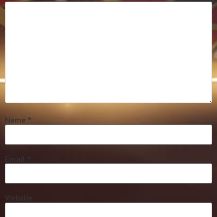
Name
*
Email
*
Website