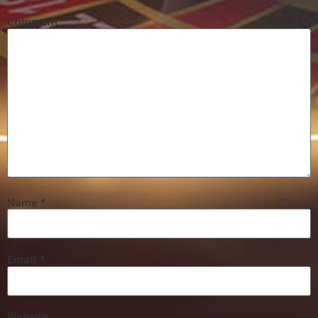
Comment
*
Name
*
Email
*
Website