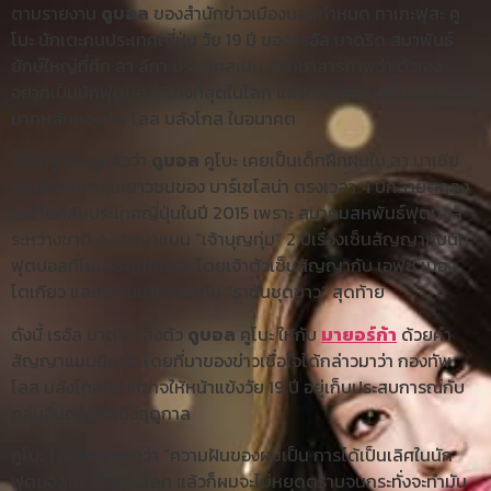
ตามรายงาน
ดูบอล
ของสำนักข่าวเมืองนอกกำหนด ทาเกะฟุสะ คู
โบะ นักเตะคนประเทศญี่ปุ่น วัย 19 ปี ของ เรอัล มาดริด สมาพันธ์
ยักษ์ใหญ่ที่ศึก ลา ลีกา ประเทศสเปน ออกมาสารภาพว่า ตัวเอง
อยากเป็นนักฟุตบอลที่เก่งที่สุดในโลก แล้วก็พร้อมก้าวขึ้นมาเป็นอัน
มากหลักกองทัพ โลส บลังโกส ในอนาคต
เป็นที่รู้กันอยู่แล้วว่า
ดูบอล
คูโบะ เคยเป็นเด็กฝึกฝนใน ลา มาเซีย
ศูนย์ฝึกฝนกลุ่มเยาวชนของ บาร์เซโลน่า ตรงเวลา 4 ปีกลายตกลง
ใจย้ายกลับประเทศญี่ปุ่นในปี 2015 เพราะ สมาคมสหพันธ์ฟุตบอล
ระหว่างชาติ ลงอาญาแบน “เจ้าบุญทุ่ม” 2 ปีเรื่องเซ็นสัญญากับนัก
ฟุตบอลที่ไม่บรรลุนิติภาวะ โดยเจ้าตัวเซ็นสัญญากับ เอฟซี เมือง
โตเกียว และก็ย้ายมาเล่นให้กับ “ราชันชุดขาว” สุดท้าย
ดังนี้ เรอัล มาดริด ส่งตัว
ดูบอล
คูโบะ ให้กับ
มายอร์ก้า
ด้วยคำ
สัญญาแบบยืมตัว โดยที่มาของข่าวเชื่อใจได้กล่าวมาว่า กองทัพ
โลส บลังโกสบางทีอาจให้หน้าแข้งวัย 19 ปี อยู่เก็บประสบการณ์กับ
กลุ่มอื่นต่ออีกหนึ่งฤดูกาล
คูโบะ ได้ออกมาพูดว่า “ความฝันของผมเป็น การได้เป็นเลิศในนัก
ฟุตบอลเก่งที่สุดในโลก แล้วก็ผมจะไม่หยุดตราบจนกระทั่งจะทำมัน