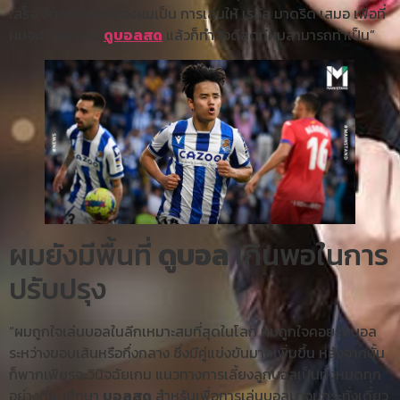
เสร็จ วัตถุประสงค์ของผมเป็น การเล่นให้ เรอัล มาดริด เสมอ เพื่อที่
ผมจะดำเนินงาน
ดูบอลสด
แล้วก็ทำสิ่งดีสุดที่ผมสามารถทำเป็น”
ผมยังมีพื้นที่
ดูบอล
เกินพอในการ
ปรับปรุง
“ผมถูกใจเล่นบอลในลีกเหมาะสมที่สุดในโลก ผมถูกใจคอยรับบอล
ระหว่างขอบเส้นหรือกึ่งกลาง ซึ่งมีคู่แข่งขันมากเพิ่มขึ้น หลังจากนั้น
ก็พากเพียรจะวินิจฉัยเกม แนวทางการเลี้ยงลูกบอลเป็นทั้งหมดทุก
อย่างที่ผมศึกษา
บอลสด
สำหรับเพื่อการเล่นบอลมาจนกระทั่งเดี๋ยว