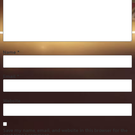
Name
*
Email
*
Website
Save my name, email, and website in this browser for the
next time I comment.