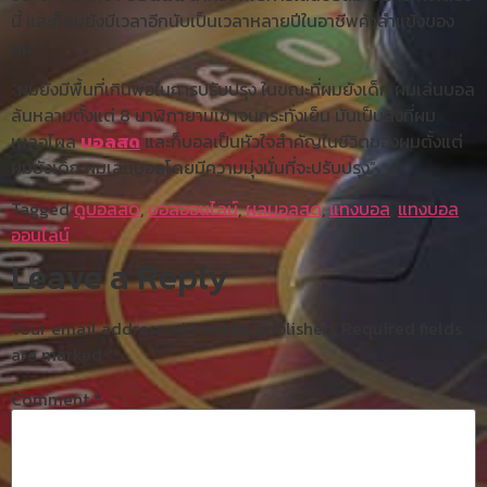
นี้ และก็ผมยังมีเวลาอีกนับเป็นเวลาหลายปีในอาชีพค้าลำแข้งของ
ผม”
“ผมยังมีพื้นที่เกินพอในการปรับปรุง ในขณะที่ผมยังเด็ก ผมเล่นบอล
ล้นหลามตั้งแต่ 8 นาฬิกายามเช้าจนกระทั่งเย็น มันเป็นสิ่งที่ผม
เผลอไผล
บอลสด
และก็บอลเป็นหัวใจสำคัญในชีวิตของผมตั้งแต่
ผมยังเด็ก ผมเล่นบอลโดยมีความมุ่งมั่นที่จะปรับปรุง”
Tagged
ดูบอลสด
,
บอลออนไลน์
,
ผลบอลสด
,
แทงบอล
,
แทงบอล
ออนไลน์
Leave a Reply
Your email address will not be published.
Required fields
are marked
*
Comment
*