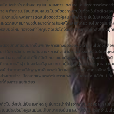
นไลน์อย่างไร อย่างเช่นรูปแบบของการแทงบอลและอัตราการต่อรองต่าง 
ต์ต่าง ๆ ทำการเปรียบเทียบผลประโยชน์ของทางเว็บไซต์ว่าเว็บไซต์ใดส่งผ
 และมีความมั่นคงต่อการตัดสินใจของตัวผู้เล่น ที่สำคัญผู้เล่นไม่เสี่ย
สะดวกสบายมากยิ่งขึ้นอย่างที่คุณสัมผัสได้เลยทีเดียว ยิ่งไปกว่านั้นส
งไวรัสชนิดใหม่ ที่อาจจะทำให้คุณติดเชื้อได้โดยง่าย หากคุณใกล้ชิดกับผ
ต้องมีทีมที่ชอบมากเป็นพิเศษ การแทงบอลออนไลน์ ผู้เล่นไม่ควรเลือกแท
าธิในการวิเคราะห์กับทีมต่าง ๆการคิดเข้าข้างตัวเองเช่นนี้ ไม่ใช่เหตุ
งแล้วอาจจะเป็นไม่ได้ก็ได้มีเป้าหมายและมีจุดจบผู้เล่นทุกคนจะต้องมีเป
ป้าหมายแล้วผู้ เล่นจะต้องมีจุดจบ หมายถึง จุดที่ผู้เล่นควรหยุดเล่น แล
ลน์
ถ้าหากคุณมีสัญญาณอินเตอร์เน็ต และอุปกรณ์อิเลกทรอนิกส์ที่สา
อย่างหายห่วง เนื่องจากแพลตฟอร์มการแทงบอลในออนไลน์ใช้เว็บเป็นช่องท
ที่ต้องการเลยทีเดียว
 ซึ่งเช่นนี้เป็นสิ่งที่ผิด ผู้เล่นควรนำกำไรจากการแทงบอลมาสมทบกับกำไ
ก เช่นนี้จะช่วยให้ผู้เล่นมีเงินเก็บที่มากยิ่งขึ้น และนำมาใช้ในช่วงที่จำเ