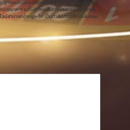
เป็นผู้ที่ชอบอ่านและชอบพัฒนาทักษะของตัวเองอยู่เรื่อย
ำนวนมาก ๆ แต่ไม่มีทักษะในการแทงบอลไม่มีความรู้
ไลน์สามารถนำกฎเหล็ก เป็นตัวยึดติดวิธีการเล่นของ