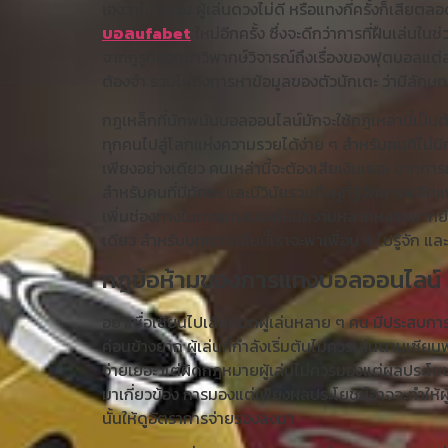
เองว่าในวันนั้น ผู้เล่นดวงไม่ดี หรือแทงกี่ครั้งก็เสีย
บอลufabet
ใหม่อีกครั้ง ซึ่งจะดีกว่าการที่ฝืนเล่นใน
จากกูรูที่ออกมาวิพากษ์วิจารณ์ถึงเรื่องของฟุตบอลแต่ละท
ต้องจำ รวมไปถึงการหาข้อมูลของตัวนักเตะ ว่ามีลักษณะ
กฎเหล็กที่นักพนันบอลออนไลน์มักจะใช้กฎเหล่านี้เป็
ทุกคนไปสู่โลกแห่งความรวยได้ง่าย ๆ สำหรับคนที่ไม่มี
เพียงอย่างเดียว คนเหล่านี้จะต้องเสียเงินเยอะ จากการ
สำหรับคนที่มีทักษะ และมีวินัยรวมถึงผู้ที่รู้จักการพลิ
เพิ่มช่องทางในการแทงบอลให้มีความหลากหลายมากยิ่งข
เดียว สำหรับบทความชิ้นนี้เราจะพาเพื่อน ๆ ไปรู้จ
กฎข้อห้ามของการแทงบอลออนไลน์
อย่าเชื่อเซียนไปเสียหมดผู้เล่นหลาย ๆ คน มีประสบก
ค่อนข้างยาก ผู้เล่นที่กำลังเริ่มต้นไม่ควรเล่นตามเซีย
จ่ายเยอะ แต่ผิดกฎหมายผู้เล่นไม่ควรมองแต่ผลประโยชน์เ
มาเกี่ยวข้อง การมองแต่เพียงผลประโยชน์อาจจะทำให้ผู้เ
นั้นให้ดูอัตราการจ่ายรองลงมา