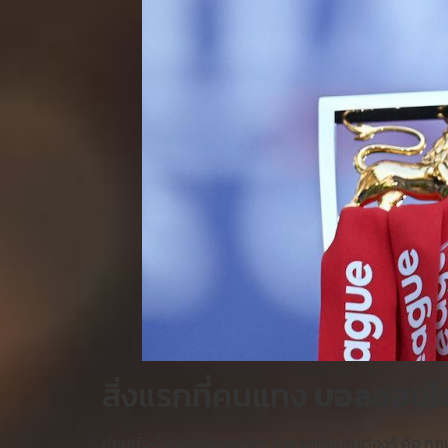
สิ่งแรกที่คนแทง
บอลออนไล
ก่อนที่จะไปเรียนรู้กฎเหล็ก สิ่งแรกที่ผู้เล่นต้องรู