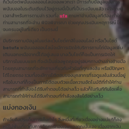
ก็เว็บไซต์พนันบอลออนไลน์ของพวกเรา มีการเก็บข้อมูลของการ
พนันบอลในระดับเซียนไว้อยู่ตรงนี้เป็นที่เป็นระเบียบแล้ว เพื่อคุณย่น
เวลาสำหรับการตามล่า รวมทั้ง
ufa
ตามหาอ่านข้อมูลที่ต้อง ทำให้
ท่านสามารถที่จะอ่าน พินิจพิจารณา ช่วยคุณประเมินเหตุการณ์ ได้
จบครบอยู่ในที่เดียว เป็นตรงนี้
มีบริการถามข้อมูลในแต่ละเว็บไซต์คาสิโนออนไลน์ หรือเว็บไซต์
betufa
พนันบอลออนไลน์จะมีการเปิดให้บริการถามไถ่ข้อมูลเพิ่ม
เติมนอกเหนือจากนี้ได้อยู่เสมอ บางเว็บไซต์ก็จะเป็นการเปิดให้
บริการในแบบแชท ที่จะมีเป็นช่องพูดคุยอยู่รอบๆทางข้างล่างซ้ายมือ
โดยคุณสามารถที่จะซักถามเกี่ยวกับหัวข้อที่คุณสงสัย หรือมีปัญหา
ได้โดยตรง รวมทั้งจะมีการโต้ตอบของบุคลากรที่รอดูแลในส่วนนี้อยู่
หรือในบางที่ก็จะเป็นการโต้ตอบด้วยเนื้อความอัตโนมัติที่ทำให้ท่าน
สามารถที่กำลังจะได้รับคำตอบได้อย่างเร็ว แล้วก็ในทันทีทันใดเพื่อ
สามารถทำให้ท่านได้รับคำตอบที่กำลังสงสัยได้อย่างเร็ว
แบ่งกองเงิน
ถ้าเอ๋ยถึงประเด็นการเก็งกำไร สิ่งหนึ่งที่เกี่ยวเนื่องอย่างแน่แท้ก็คง
หนีไม่พ้นเกี่ยวกับการจัดการกองเงินของคุณนั้นเอง เนื่องจากเงิน