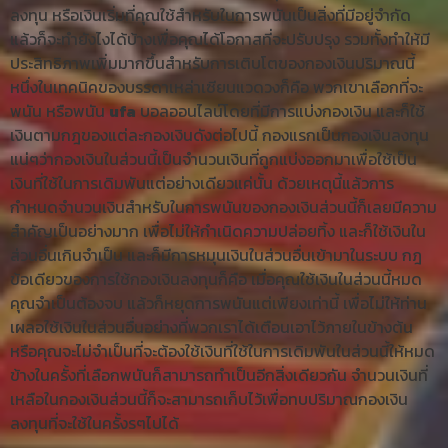
ลงทุน หรือเงินเริ่มที่คุณใช้สำหรับในการพนันเป็นสิ่งที่มีอยู่จำกัด
แล้วก็จะทำยังไงได้บ้างเพื่อคุณได้โอกาสที่จะปรับปรุง รวมทั้งทำให้มี
ประสิทธิภาพเพิ่มมากขึ้นสำหรับการเติบโตของกองเงินปริมาณนี้
หนึ่งในเทคนิคของบรรดาเหล่าเซียนแวดวงก็คือ พวกเขาเลือกที่จะ
พนัน หรือพนัน
ufa
บอลออนไลน์โดยที่มีการแบ่งกองเงิน และก็ใช้
เงินตามกฎของแต่ละกองเงินดังต่อไปนี้ กองแรกเป็นกองเงินลงทุน
แน่ๆว่ากองเงินในส่วนนี้เป็นจำนวนเงินที่ถูกแบ่งออกมาเพื่อใช้เป็น
เงินที่ใช้ในการเดิมพันแต่อย่างเดียวแค่นั้น ด้วยเหตุนี้แล้วการ
กำหนดจำนวนเงินสำหรับในการพนันของกองเงินส่วนนี้ก็เลยมีความ
สำคัญเป็นอย่างมาก เพื่อไม่ให้กำเนิดความปล่อยทิ้ง และก็ใช้เงินใน
ส่วนอื่นเกินจำเป็น และก็มีการหมุนเงินในส่วนอื่นเข้ามาในระบบ กฎ
ข้อเดียวของการใช้กองเงินลงทุนก็คือ เมื่อคุณใช้เงินในส่วนนี้หมด
คุณจำเป็นต้องจบ แล้วก็หยุดการพนันแต่เพียงเท่านี้ เพื่อไม่ให้ท่าน
เผลอใช้เงินในส่วนอื่นอย่างที่พวกเราได้เตือนเอาไว้ภายในข้างต้น
หรือคุณจะไม่จำเป็นที่จะต้องใช้เงินที่ใช้ในการเดิมพันในส่วนนี้ให้หมด
ข้างในครั้งที่เลือกพนันก็สามารถทำเป็นอีกสิ่งเดียวกัน จำนวนเงินที่
เหลือในกองเงินส่วนนี้ก็จะสามารถเก็บไว้เพื่อทบปริมาณกองเงิน
ลงทุนที่จะใช้ในครั้งรๆไปได้