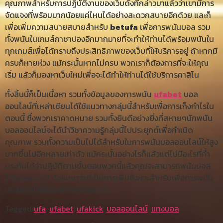
คุณภาพสำหรับการปฏิบัติงานของเว็บดังที่กล่าวมาแล้วว่าเขามีการ
จัดแจงที่พร้อมมากน้อยแค่ไหนได้อย่างสะดวกสบายอีกด้วย และก็
เพื่อเพิ่มความสบายสบายสำหรับ
betufa
เพื่อการพนันบอล รวม
ทั้งพนันในเกมส์กาชาปองอีกมากมายที่จะทำให้ท่านได้พร้อมพนันใน
ทุกเกมส์เพื่อได้ทราบถึงประสิทธิภาพของเว็บที่ให้บริการอยู่ ถ้าหากมี
ครบก็หายห่วง แม้กระนั้นหากไม่ครบ พวกเราก็ต้องการที่จะให้คุณ
เริ่ม แล้วก็มองหาเว็บใหม่เพื่อจะได้ทำให้ท่านได้ใช้บริการคาสิโน
ทั้งสิ้นนี้ก็เป็นเนื้อหา รวมทั้งข้อมูลของการพนัน
ufabet
บอล
ออนไลน์ที่เหล่าเซียนได้ใช้แนวทางกลุ่มนี้สำหรับเพื่อการเก็งกำไรใน
ตอนนี้ ซึ่งพวกเราคาดหมาย รวมทั้งยินดีอย่างยิ่งที่สหายๆนักพนัน
บอลออนไลน์จะได้นำวิชาความรู้กลุ่มนี้ไปประยุกต์เพื่อกำเนิด
คุณภาพ รวมทั้งความเป็นไปได้สำหรับในการพนันบอลออนไลน์ให้สูง
มากขึ้นไปอีกหลายเท่าตัว แม้กระนั้นอย่างไรก็แล้วแต่ไม่มีอะไรที่ค้ำ
ประกันได้ว่าปฏิบัติตามขั้นตอนพวกนี้แล้วคุณจะสามารถพนันบอล
ได้อย่างแน่แท้ ด้วยเหตุว่านี่เป็นการเพิ่มจังหวะสำหรับเพื่อการพนัน
บอลออนไลน์แต่เพียงเพียงแค่นั้น
Tagged
ufa
,
ufabet
,
ufakick
,
บอลออนไลน์
,
แทงบอล