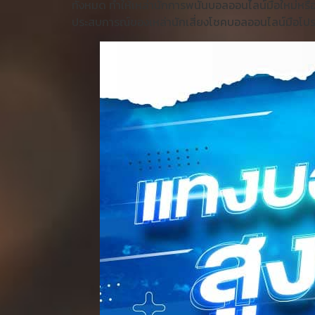
ทั้งหมด ทำให้เหล่านักการพนันบอลออนไลน์มือใหม่หร
ประสบการณ์ของเหล่านักเสี่ยงโชคบอลออนไลน์มือโปรได