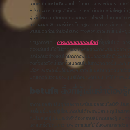
เกมพนัน
betufa
ออนไลน์ทุกเกมควรจะมีกฎรวมทั้งข้อ
หลัง ซึ่งการมีกฎแล้วก็ข้อตกลงที่เด่นชัดจะก่อให้ผู้
ผู้เล่นให้ความนิยมชมชอบกันอย่างใหญ่โตในตอนนี้ การพ
เครื่องคอมพิวเตอร์ต่างๆโดยผู้เล่นสามารถเล่นผ่านเว็บไ
พนันบอลก่อนว่ามีอะไรบ้าง ทางพวกเราจะมาชี้แนะให้ผู้เล่นใ
ข้อมูลการเล่น
การพนันบอลออนไลน์
ที่ผู้เล่นไม่สมค
ต้องเล่นเช่นไร ไม่ว่าด้วยลักษณะของการพนันบอลจะเล
เข้าใจกันอย่างเห็นได้ชัดการพนันบอลออนไลน์ที่จะเปลี่ยน
สิ่งที่จะเจอได้นั้นอีกทั้งเปลี่ยนไปในทางที่ดียิ่งขึ้นแล
เลือก เพราะฉะนั้นวันนี้พวกเราจะชี้แนะนำเคล็ดลับที่ช่
ปัญหาวิถีชีวิตของมนุษย์ได้อย่างดีเยี่ยม ทำให้การพนั
betufa
สิ่งที่ผู้เล่นจำต้อ
ราคาบอลสำหรับผู้ที่ต้องการพนันบอลออนไลน์จำเป็น
เปลี่ยนขึ้นลงอยู่เรื่อยเกิดขึ้นได้เพราะมีสาเหตุเนื่อ
ก็ปรับลงอยู่เป็นประจำจำต้องทราบลิมิตตนเองผู้เล่นควร
แต่ละครั้งใช้ทุนราว 10% จากเงินที่มี ซึ่งจะสามารถช