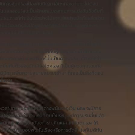
ป็นการคุ้มครองป้องกันปัญหาอื่นๆที่จะตามมาในตอน
ารพนันบอลออนไลน์เป็นลักษณะของเกมการแข่งขันชิงชัยที่
นหนทางที่ทำเงินได้อย่างไม่ยากเย็นผ่านมือถือหรือผ่าน
นต้องมารู้ถึงข้อมูลต่างๆที่มีส่วนเกี่ยวข้องกับการ
จก่อนเล่นให้ง่ายยิ่งกว่าเดิม
พนันบอลรายใหม่ ว่าการพนันบอลออนไลน์นั้นจำเป็นที่จะ
พวกเรามีข้อมูลมาเผยให้กับผู้เล่นรายใหม่ได้ทำความ
นชีวิตไปชั่วนิจนิรันดร์นั้นเป็นความจริง เนื่องจากว่า
ต่ขึ้นกับตัวของนักเสี่ยงโชคเอง ที่เป็นผู้ควบคุมรวมทั้ง
้ได้มีการเพิ่มความสบายสบายเข้ามา ก็เลยเป็นสิ่งที่ตอบ
ยก็ตาม
มอเวลา ราคาบอลบนหน้าต่างพนันจากเว็บ
ufa
จะมีการ
เปลี่ยนของจำนวนเงินที่ดินเว็บระบุ จะมีการปรับขึ้นแล้ว
นัน ผู้เล่นจำเป็นต้องทำระบุคิดแผนให้กับตนเอง ให้
อโปรโดยมากชอบพบกับเรื่องหรือการตัดสินใจที่ไม่ดีกัน