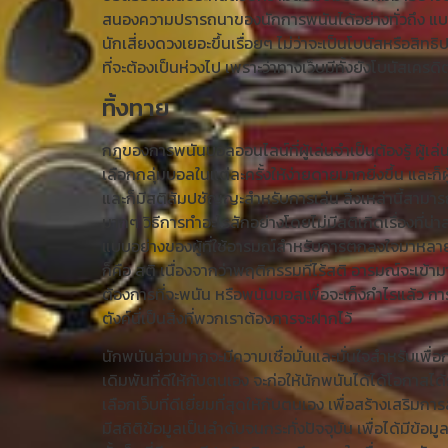
สนองความปรารถนาของนักการพนันได้อย่างทั่วถึง แบ
นักเสี่ยงดวงเยอะขึ้นเรื่อยๆ ไม่ว่าจะเป็นโบนัสหรือสิทธ
ที่จะต้องเป็นห่วงไป เพราะว่าทางเว็บมีทั้งยังโบนัสเคร
ทิ้งทาย
กฎของการพนันบอลออนไลน์ที่ผู้เล่นจำเป็นต้องรู้ ผู้เล
เลือกกลุ่มบอลในแต่ละครั้งให้ง่ายดายมากยิ่งขึ้น และก
และก็มีสติสัมปชัญญะสำหรับการเล่น สิ่งเหล่านี้สามาร
มากๆ วิธีการทำอะไรสักอย่างโดยไม่มีสติเกิดเรื่องที่น
แบบอย่างของผู้ที่ใช้อารมณ์สำหรับการตกลงใจมาหลายต่
ก็คือ สติ เนื่องจากว่าพฤติกรรมที่ไร้สติ อารมณ์จะเข
ต้องการที่จะพนัน หรือพนันบอลเพื่อจะเก็งกำไรแล้ว การ
ตังค์นี่เป็นสิ่งที่พวกเราต้องการจะฝากไว้
นักพนันส่วนมากจะมีความเชื่อมั่นและมั่นใจสำหรับเพ
เดิมพันที่ดีให้กับตนเอง จะก่อให้นักพนันได้ได้โอกาสไ
เลือกเว็บที่ดีเยี่ยมที่สุดให้กับตนเอง เพื่อสร้างเสริม
มีสถิติข้อมูลเป็นลำดับจนกระทั่งปัจจุบัน เพื่อได้มีข้อมู