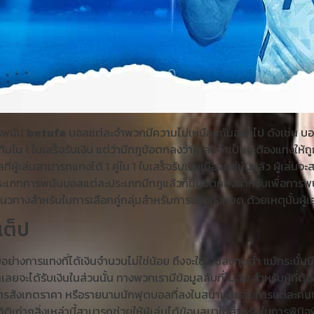
รพนัน
betufa
บอลแต่ละจำพวกมีความไม่เหมือนกันออกไป ดังเช่น บอล
ีมใน 1 ใบเสร็จรับเงิน แต่ว่ามีกฎข้อตกลงว่าผู้เล่นจำเป็นจะต้องแทงให้ถ
่ผู้เล่นสามารถแทงได้ 1 คู่ใน 1 ใบเสร็จรับเงินเมื่อจบคู่นั้นแล้ว ผู้เล่นจ
เภทการพนันบอลแต่ละประเภทมีกฎแล้วก็มีข้อตกลงสำหรับเพื่อการพนันบอ
วทางสำหรับในการเลือกคู่กลุ่มสำหรับการแทงทั้งหมด ด้วยเหตุนั้นผู้เล่
เต็ป
งการแทงที่ได้เงินจำนวนไม่ใช่น้อย ถึงจะใช้เงินลงทุนต่ำ แม้กระนั้นมีค
่ ก็เลยจะได้รับเงินในส่วนนั้น ทางพวกเรามีข้อมูลลับที่ไม่ลับ สำหรับผู
ารสังเกตราคา หรือรายนามนักฟุตบอลที่ลงในสนามในรายการแต่ละคนที่ ผู
ิติเก่าๆสิ่งเหล่านี้สามารถช่วยให้ผู้เล่นได้ข้อมูลมาใช้สำหรับในการพ