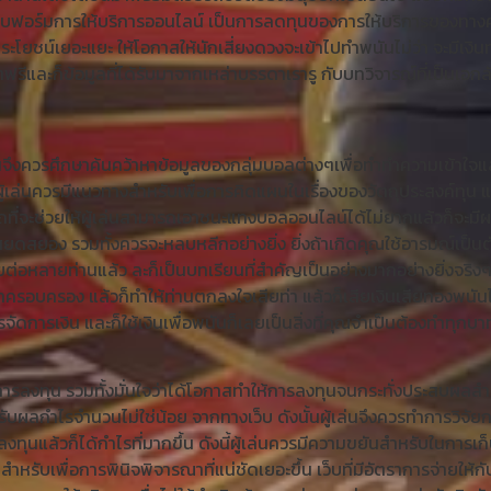
บฟอร์มการให้บริการออนไลน์ เป็นการลดทุนของการให้บริการของทาง
ิประโยชน์เยอะแยะ ให้โอกาสให้นักเสี่ยงดวงจะเข้าไปทำพนันไม่ว่า จะมีเงิน
ดิตฟรีและก็ข้อมูลที่ได้รับมาจากเหล่าบรรดาเรารู กับบทวิจารณ์ที่เป็นเอ
่นจึงควรศึกษาค้นคว้าหาข้อมูลของกลุ่มบอลต่างๆเพื่อทำทำความเข้าใจและก
็ผู้เล่นควรมีแนวทางสำหรับเพื่อการคิดแผนในเรื่องของวัตถุประสงค์ทุน 
ถที่จะช่วยให้ผู้เล่นสามารถเอาชนะแทงบอลออนไลน์ได้ไม่ยากแล้วก็จะมี
่าสยดสยอง รวมทั้งควรจะหลบหลีกอย่างยิ่ง ยิ่งถ้าเกิดคุณใช้อารมณ์เป็นต
อหลายท่านแล้ว ละก็เป็นบทเรียนที่สำคัญเป็นอย่างมากอย่างยิ่งจริงๆ
้ามาครอบครอง แล้วก็ทำให้ท่านตกลงใจเสียท่า แล้วก็เสียเงินเสียทองพนั
จัดการเงิน และก็ใช้เงินเพื่อพนันก็เลยเป็นสิ่งที่คุณจำเป็นต้องทำทุก
ื่อการลงทุน รวมทั้งมั่นใจว่าได้โอกาสทำให้การลงทุนจนกระทั่งประสบผ
ด้รับผลกำไรจำนวนไม่ใช่น้อย จากทางเว็บ ดังนั้นผู้เล่นจึงควรทำการวิจั
การลงทุนแล้วก็ได้กำไรที่มากขึ้น ดังนี้ผู้เล่นควรมีความขยันสำหรับในการ
ลสำหรับเพื่อการพินิจพิจารณาที่แน่ชัดเยอะขึ้น เว็บที่มีอัตราการจ่ายให้กับผ