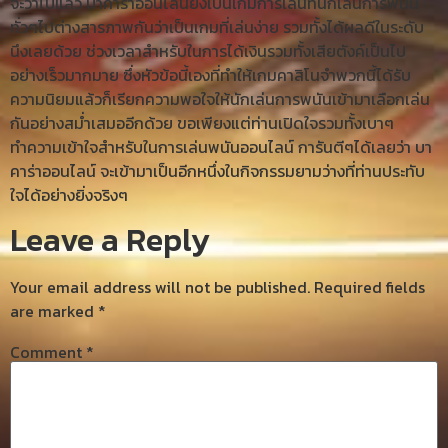
จะว่าไปแล้ว บาคาร่าออนไลน์ยังเป็นเกมการเล่นที่นักเล่นการพนัน
ทั่วๆไปต่างสารภาพกันว่าเป็นเกมที่เล่นง่าย รวมทั้งได้ผลดีในระดับ
นึงเลยด้วย ช่วงเวลาสำหรับในการได้เงินรวมทั้งเสียตังค์เป็นไป
อย่างเร็วมากมาย ซึ่งหัวข้อนี้เองที่ทำให้เกมคาสิโนจำพวกนี้ได้รับ
ความนิยมแล้วก็เรียกความพอใจให้นักเล่นการพนันเข้ามาเลือกเล่น
กันอย่างสม่ำเสมออีกด้วย ขอเพียงแต่ท่านเปิดใจรวมทั้งเบาๆ
ทำความเข้าใจสำหรับในการเล่นพนันออนไลน์ การันตีๆได้เลยว่า บา
คาร่าออนไลน์ จะเข้ามาเป็นอีกหนึ่งในกิจกรรมยามว่างที่ท่านประทับ
ใจได้อย่างยิ่งจริงๆ
Leave a Reply
Your email address will not be published.
Required fields
are marked
*
Comment
*