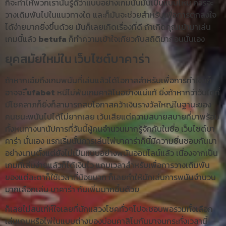
ก็จะทำไห้พวกเรานั้นรู้ดีว่าแบบอย่างเกมนั้นมันเป็นแบบไหน ควรจะ
วางเดิมพันไปในแนวทางใด และก็มันจะช่วยสำหรับเพื่อการตกลงใจ
ได้ง่ายมากยิ่งขึ้นด้วย มันก็เลยเกิดเรื่องที่ดี ถ้าเกิดคุณเข้ามาเล่น
เกมนี้แล้ว
betufa
ก็ทำความเข้าใจเกียวกับสถิติมาก่อนนั่นเอง
ยุคสมัยใหม่ใน เว็บไซต์บาคาร่า
ถ้าหากเอ๋ยถึงเกมพนันที่เล่นแล้วได้โอกาสสำหรับเพื่อการทำเงินก็
อาจจะ
ีufabet
หนีไม่พ้นเกมคาสิโนอย่างแน่แท้ ยิ่งถ้าหากว่าวันใดที่
มีโชคลาภก็ยิ่งก็สามารถสบโอกาสคว้าเงินรางวัลใหญ่ในฐานะของ
คนชนะพนันไปได้ไม่ยากเลย เว้นเสียแต่ความสบายสบายที่มาพร้อม
ทั้งหนทางนานัปการที่วันนี้ผู้คนจำนวนมากรู้จักกันในชื่อ เว็บไซต์บา
คาร่า นั่นเอง แรกเริ่มนั้นการเล่นไพ่บาคาร่าก็นี้มีความชื่นชอบกันมา
อย่างนานตั้งแต่ยังไม่เป็นแบบอย่างพนันออนไลน์แล้ว เนื่องจากเป็น
เกมที่เล่นง่ายแล้วก็ได้เงินไว แถมเวลาสำหรับเพื่อการวางเดิมพัน
ของแต่ละตาก็ใช้เวลาที่น้อยมาก ก็เลยทำให้นักเล่นการพนันจำนวน
มากเลือกเล่น บาคาร่า กันเพิ่มมากขึ้นด้วย
ก็เลยไม่สนเท่ห์ใจเลยที่นักแสวงโชคทั่วๆไปจะชอบพอรวมทั้งเลือก
เล่นเกมหรือไพ่ในแบบต่างของบ่อนคาสิโนกันมาจนกระทั่งเวลานี้