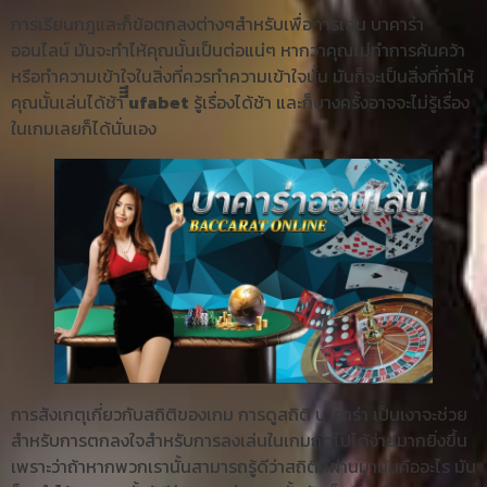
การเรียนกฎและก็ข้อตกลงต่างๆสำหรับเพื่อการเล่น บาคาร่า
ออนไลน์ มันจะทำไห้คุณนั้นเป็นต่อแน่ๆ หากว่าคุณไม่ทำการค้นคว้า
หรือทำความเข้าใจในสิ่งที่ควรทำความเข้าใจนั้น มันก็จะเป็นสิ่งที่ทำไห้
คุณนั้นเล่นได้ช้า
ีีีufabet
รู้เรื่องได้ช้า และก็บางครั้งอาจจะไม่รู้เรื่อง
ในเกมเลยก็ได้นั่นเอง
การสังเกตุเกี่ยวกับสถิติของเกม การดูสถิติ บาคาร่า เป็นเงาจะช่วย
สำหรับการตกลงใจสำหรับการลงเล่นในเกมถัดไปได้ง่ายมากยิ่งขึ้น
เพราะว่าถ้าหากพวกเรานั้นสามารถรู้ดีว่าสถิติที่ผ่านมามันคืออะไร มัน