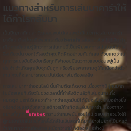
แนวทางสำหรับการเล่นบาคาร่าให้
ได้กำไรกลับมา
เป็นปัญหาที่คนสามัญชอบพบได้เสมอๆว่ามีแนวทางเล่น บาคาร่า
มาชี้แนะบ้างมั้ย หรือพวกเราต้อง
betufa
เล่นอย่างไรให้ได้เงิน ถ้า
เกิดคุณมีความรู้สึกว่าการเล่นเกมนี้เป็นเพียงแค่การเล่นโดยใช้ดวง
สิ่งเดียวนั้น บอกได้เลยว่าคุณคิดผิดอย่างมหันต์เลย ด้วยเหตุว่าใน
ทุกการแข่งขันชิงชัยหรือทุกกีฬาชอบมีแนวทางแอบซ่อนอยู่เป็น
ประจำ ถ้าเกิดคุณจับจุดมันถูก หรือเพียรพยายามดูให้เหนือกว่าตัว
เกม คุณก็จะสามารถชนะมันได้อย่างไม่ต้องสงสัย
การเล่น บาคาร่าออนไลน์ นั้นห้ามติดเด็ดขาด เนื่องจากมีผู้คนมาก
ไม่น้อยเลยทีเดียวในช่วงเวลานี้ที่กำลังติดแล้วก็เล่นจนกระทั่ง
หมดตูด บอกได้เลยว่าถ้าหากว่าหยุดมันมิได้มันจะอันตรายอย่างยิ่ง
จริงๆด้วยเหตุดังกล่าว สติควรมีถ้าเกิดจะเล่นบาคาร่า เนื่องจากว่า
อย่างที่ทุกคน
ีีีufabet
ทราบว่าเกมพนันออนไลน์ ชอบเย้ายวนใจให้
ผู้คนเข้าไปเล่นรวมทั้งคลั่งไคล้ในเงินสดที่ได้มาอย่างไม่ยากเย็นๆแต่
ว่าถ้าหากว่าคุณต้องการเหนือกว่าเกม ก็ต้องเล่นอย่างมี