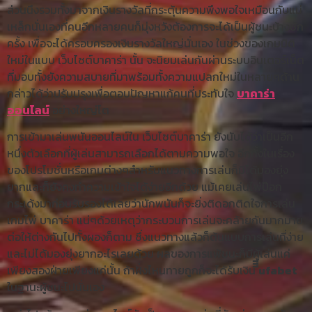
ส่วนนึงรวมทั้งมาจากเงินรางวัลที่กระตุ้นความพึงพอใจเหมือนกับแม่
เหล็กนั่นเองที่คนอีกหลายคนก็มุ่งหวังต้องการจะได้เป็นผู้ชนะบ้างซัก
ครั้ง เพื่อจะได้ครอบครองเงินรางวัลใหญ่นั่นเอง ในช่วงของเกมมิติ
ใหม่ในแบบ เว็บไซต์บาคาร่า นั้น จะนิยมเล่นกันผ่านระบบอินเตอร์เน็ต
ที่มอบทั้งยังความสบายที่มาพร้อมทั้งความแปลกใหม่ในหลายๆด้าน
กล่าวได้ว่าปรับปรุงเพื่อตอบปัญหาแก้คนที่ประทับใจ
บาคาร่า
ออนไลน์
อย่างใหญ่โต
การเข้ามาเล่นพนันออนไลน์ใน เว็บไซต์บาคาร่า ยังนับได้ว่าเป็นอีก
หนึ่งตัวเลือกที่ผู้เล่นสามารถเลือกได้ตามความพอใจ อีกทั้งในเรื่อง
ของโปรโมชั่นหรือเกมต่างๆสำหรับแนวทางการเล่นก็มิได้มองยุ่ง
ยากและก็ยังคงทำความเข้าใจได้ง่ายอีกด้วย แม้เคยเล่นไพ่ป๊อก
กระเด้งมาก่อนรับรองได้เลยว่านักพนันก็จะยิ่งติดอกติดใจการเล่น
เกมไพ่ บาคาร่า แน่ๆด้วยเหตุว่ากระบวนการเล่นจะคล้ายกันมากมาย
ต่อให้ต่างกันไปทั้งผองก็ตาม ซึ่งแนวทางแล้วก็ต้นแบบการเล่นที่ง่าย
และไม่ได้มองยุ่งยากอะไรเลยด้วย ผลของการแพ้ชนะก็มีผู้เล่นแค่
เพียงสองฝ่ายเพียงแค่นั้น ถ้าฝั่งไหนทายถูกก็จะได้รับเงิน
ีีีufabet
ในฐานะผู้ชนะไปนั่นเอง