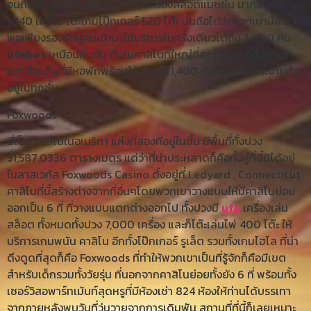
จนถึงลืมเวลาได้เลย พวกเขามี เครื่องสล็อตแมชชีน มากยิ่งกว่า
1,340 เครื่อง โต๊ะเกมโป๊กเกอร์ 520 โต๊ะ นั่นถือได้ว่าพวกเขามีพื้นที่
พอเพียงรองรับผู้คนเข้ามาใช้บริการในครั้งเดียวได้ถึง 2,000 คน
ufabet
เหมือนกันกับ ที่เล่นคาสิโนที่ใหญ่ที่สุดในโลก ที่อื่นๆพวก
เขามีโฮเต็ลที่มีหอพักพร้อมให้บริการ 1,400 ห้อง กระจัดกระจายกัน
อยู่ในทุกชั้น
Foxwoods
นี่เป็น คาสิโนในอเมริกา แห่งที่สองที่อยู่ในชั้น มีพื้นที่ทั้งปวง
31,587.0336 ตารางเมตร แต่ว่าที่น่าประหลาดก็คือทั้งคู่ที่นี้มิได้อยู่
ในลาสเวกัส Foxwoods Casino ตั้งอยู่ที่ Ledyard , Connecticut
คาสิโนที่นี้สร้างต่างจากที่อื่นๆโดยพวกเขาวางแบบให้มีคาสิโนย่อย
ออกเป็น 6 ที่ ที่วางแบบแตกต่างออกไป ทั้งปวงมี
ufa
เครื่องเล่น
สล็อต ทั้งหมดทั้งปวง 7,000 เครื่อง และก็โต๊ะเล่นไพ่ 400 โต๊ะ ให้
บริการเกมพนัน คาสิโน อีกทั้งโป๊กเกอร์ รูเล็ต รวมทั้งเกมไฮโล ที่น่า
ดึงดูดที่สุดก็คือ Foxwoods ที่ทำให้พวกเขาเป็นที่รู้จักก็คือมีเขต
สำหรับเด็กรวมทั้งวัยรุ่น ที่นอกจากคาสิโนย่อยทั้งยัง 6 ที่ พร้อมทั้ง
เซอร์วิสอพาร์ทเม้นท์สุดหรูที่มีห้องเช่า 824 ห้องให้ท่านได้บรรเทา
จากภายหลังพบวันที่วุ่นวายจากการเดิมพัน สถานที่ที่นี้ก็เลยเหมาะ