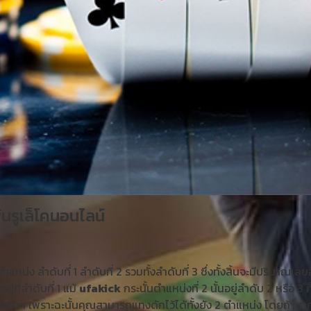
ันรูเล็โคนอนไลน์
น่ง ลำดับที่ 1 ลำดับที่ 2 รวมทั้งลำดับที่ 3 ซึ่งทั้งสิ้นจะมีปริมาณเ
่ที่ลำดับที่ 1 แม้
ufakick
กระนั้นตำแหน่งที่ 2 นั้นอยู่ลำดับ 2 หรือ 3
งยิ่งจริงๆ เพราะฉะนั้นคุณสามารถแทงดักไว้ได้ทั้งยัง 2 ตำแหน่ง โดยถ้าหา