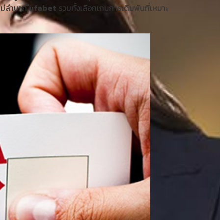
ด้ไม่ลำบาก
ีufabet
รวมทั้งเลือกเกมการเดิมพันที่เหมาะ