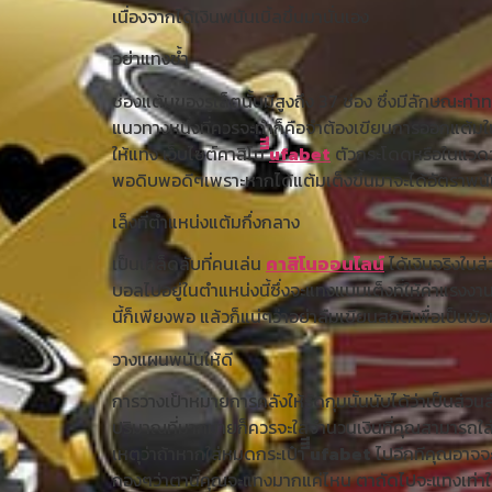
เนื่องจากได้เงินพนันเบิ้ลขึ้นมานั่นเอง
อย่าแทงซ้ำ
ช่องแต้มของรูเล็ตนั้นมีสูงถึง 37 ช่อง ซึ่งมีลักษณะ
แนวทางหนึ่งที่ควรจะทำก็คือจำต้องเขียนการออกแต้มใ
ให้แทง เว็บไซต์คาสิโน
ีีีufabet
ตัวกระโดดหรือในแวดวง
พอดิบพอดีๆเพราะหากได้แต้มเต็งขึ้นมาจะได้อัตราพนันค
เล็งที่ตำแหน่งแต้มกึ่งกลาง
เป็นเคล็ดลับที่คนเล่น
คาสิโนออนไลน์
ได้เงินจริงในส
บอลไปอยู่ในตำแหน่งนี้ซึ่งจะแทงแบบเต็งที่ให้ค่าแรงง
นี้ก็เพียงพอ แล้วก็แน่ๆว่าอย่าลืมเขียนสถิติเพื่อเป็นข
วางแผนพนันให้ดี
การวางเป้าหมายการคลังให้รัดกุมนั้นนับได้ว่าเป็นส่วน
ปริมาณที่มากมายก็ควรจะใส่จำนวนเงินที่คุณสามารถใส่ได
เหตุว่าถ้าหากใส่หมดกระเป๋า
ีีีufabet
ไปอีกทีคุณอาจจะไ
กองๆว่าตานี้คุณจะแทงมากแค่ไหน ตาถัดไปจะแทงเท่าใด