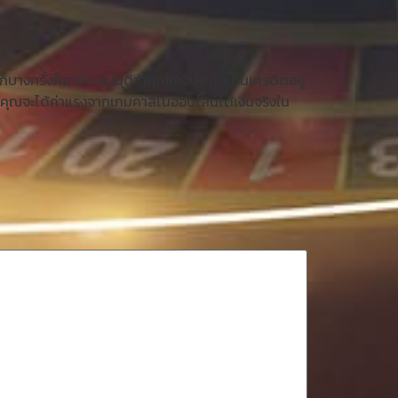
บางครั้งก็อาจจะสมมุติว่าคุณมีเงินพนันเป็นเครดิตอยู่
ณจะได้ค่าแรงจากเกมคาสิโนออนไลน์ได้เงินจริงใน