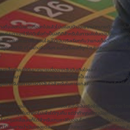
ท่าทางที่จะออกในแต้มที่ออกไปแล้วโน่นค่อนข้างจะยากมากมายด้วยเหตุนั้
นแต่ละตาเอาไว้ให้ดีเพื่อทำเป็นสถิติสำหรับในการเล่นในตอนนั้นๆนั่น
คนเล่นเกมคาสิโนออนไลน์ได้เงินจริงเรียกกันว่าแทงเต็งนั่นเอง เอาง่
ูณเป็น 10 เท่าอย่างยิ่งจริงๆ คนใดกันแน่ที่ถูกใจเล่นเกมคาสิโนออนไล
่วนรูเล็ตนิยมใช้กันมากมายเนื่องจากลุ้นบันเทิงใจและก็ลุ้นง่าย โดนตำแ
านประมากมายโดยบางที่ให้เกิน 30 เท่าหรือจะเป็นแบบแทงโต๊ดที่จ่ายให้ 
้อมูลสำหรับในการการตัดสินใจสำหรับในการแทง คาสิโน แต่ละครั้งให้ได้ลุ้น
สำคัญของรูเล็ตและก็เกมคาสิโนออนไลน์ได้เงินจริงจำพวกอื่นๆด้วย โดยชี
้มากที่สุดในตาถัดไปเพื่อได้ทุนคืน แต่ว่าถ้าคุณมีทุนน้อยก็จะต้องตกลง
ม่มีทุนเหลือเลยก็ได้สำหรับเกมคาสิโนออนไลน์ได้เงินจริงในส่วนของรูเล
 ไม่สมควรนำเงินของแต่ละตามารวมกันเพราะว่าจะมีผลให้ระบบการเล่นเส