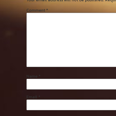
Comment
*
Name
*
Email
*