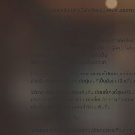
betufa
การลงเล่นหลายมือใช่ว่าจะชนะเสมอ แถมการพนันก็
เล่นเลยไม่มีกลั้นแน่ๆ
นึกถึงไพ่ในมือของคู่ปรับเข้าไว้
สิ่งสำคัญสำหรับการเล่นเกมโป๊กเกอร์เป็น การคิดถึงคว
ไปได้ว่าจะมีไพ่ที่ดีอยู่แล้ว แต่ว่าหากมีความรู้สึกว่าไพ
การสูญเสียไม่ให้มากจนเกินความจำเป็น
ต้องเล่นกับผู้เล่นที่ห่วยแตกกว่าพวกเรา
การเล่นเกมโป๊กเกอร์มีอยู่เยอะแยะเยอะไปหมด และก็การท
สำหรับเพื่อการเล่นเฉพาะกับผู้เล่นที่เป็นมือใหม่สิ่งเ
วิธีการเล่นไม่สมควรเลือกเล่นกับเซียนที่เก่งที่สุดหร
ประสบการณ์สำหรับการเล่นเยอะขึ้นแล้ว การเลือกที่จะเ
เพื่อที่คุณจะได้ได้โอกาสชนะได้ง่ายเพิ่มขึ้น
ศึกษากฎการเล่นให้ขึ้นใจ
ี ufabet
สำหรับในการเล่นเกมโป๊กเกอร์การศึกษากฎการเ