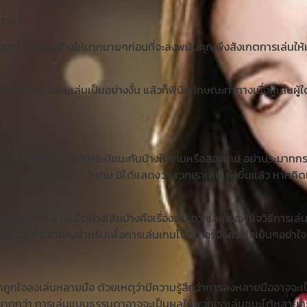
ากมายๆ
ะต้องตาไวสิ่งรอบข้างให้มากมายๆก่อนที่จะลงพนันคุณพึงสังเกตการเล่นใ
งมีลีลาในขณะเล่นเป็นอย่างงั้น แล้วก็พินิจลักษณะท่าทางเมื่อผู้เล่นผู้
วแรกอาจจะเป็นไปได้ว่าจะมีชนะกันบ้างในเกมหรือสองเกม อย่าประมาทกระทั
นชนะเพียงแต่ 2 – 3 เกม มิได้แสดงว่าพวกเราเล่นเก่งขึ้นแล้ว หากคิดแ
ค่อยๆไป เล่นได้บ้างเสียบ้างคือเรื่องธรรดา และก็รอพินิจวิธีการเล่นต่า
เงิน และก็ที่สำคัญสำหรับเพื่อการเล่นเกมโป๊กเกอร์จึงควรใจเย็นๆอย่าใ
ถูกใจลงเล่นหลายมือ ด้วยเหตุว่ามีความรู้สึกว่าการลงหลายมืออาจจะเป็
มากกว่า การเล่นแบบธรรมดาอาจจะเป็นผลให้พวกเราเล่นชนะได้หลายครั