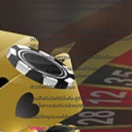
เสียผลตอบแทนอันอื่นไป ก่อนเล่นควรศึกษาเรียนรู้กฎข้อต
ได้เล่นเกมอย่างเที่ยงตรงและก็รักษาสิทธิประโยชน์ของ
จำต้องรู้จักคุมสติให้เป็น
การเล่นเกมไพ่โป๊กเกอร์สิ่งที่จะต้องทำลำดับที่หนึ่ง
จะได้รับการยุแหย่จากผู้เล่นคนอื่นล้นหลาม และก็รวมท
ให้ได้ก็เลยเป็นสิ่งจำเป็น
อุบายสำหรับในการเล่นเกมโป๊กเกอร์ที่น่าดึงดูด
ี ufabet
สำหรับการแข่งเกมโป๊กเกอร์คุณอาจจะเริ่มด้ว
การเล่นเกมโป๊กเกอร์ต้องมีแผนการสำหรับในการเล่นเพื
คำว่าไพ่ที่ดีใช้ไม่ได้เสมอ
การมีไพ่ในมือที่ดีนั้นคือ คู่ที่ใหญ่หรืออย่างต่ำควรจะ
กว่านั้นการเล่นกับวงใหญ่ๆซึ่งยอมมีคนได้ไพ่ดีๆมีม
ควรมีวัตถุประสงค์สำหรับการเล่น
ีufabet
สำหรับในการเล่นเกมโป๊กเกอร์การมีเป้าหมายสำ