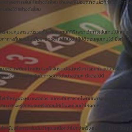
กลงการเล่นให้อย่างดีเยี่ยม อ่านสิ่งที่ไม่อนุญาตแล้วก็คำแนะนำต่างๆที่
ตนเองได้อย่างดีเยี่ยม
เป็นการควบคุมอารมณ์รวมทั้งสติของตนให้ดี เพราะว่าการเล่นเกมโป๊กเกอ
ั้งท่าทางที่มองเห็นเมื่อฝ่ายตรงกันข้ามได้ปฏิบัติตอนคุมเกมได้ ยิ่ง
ยวงเงินพนันเท่าๆกัน และก็เงินรางวัลสำหรับการชนะในแต่ละครั้งอาจจะเ
่อจะได้โอกาสสำหรับในการชนะได้อย่างง่ายๆ ดังต่อไปนี้
เป็นไพ่ที่ใหญ่พอเหมาะพอควร แม้กระนั้นถ้าหากไพ่ที่มีเพียงแค่จะก่อให้ช
ากมาย ควรจะรู้จักหมอบหรือถอยให้เป็นจะช่วยทำให้คุณหมดงบประมาณต่ำท
หรับเพื่อการเล่นนับว่าคุณเหนือกว่าไปกว่าครึ่ง แม้กระนั้นคำว่าวัตถุ