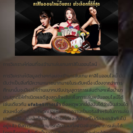
การวิเคราะห์ก่อนที่จะเข้ามาเล่นเกมคาสิโนออนไลน์
การวิเคราะห์ข้อมูลต่างๆก่อนจะเข้ามาเล่นเกม คาสิโนออนไลน์ นั้น
นับว่าเป็นสิ่งที่มีความหมายมากมายในระดับหนึ่ง เนื่องจากว่าการ
ศึกษานั้นจะมีผลให้ท่านเบาๆปรับปรุงสูตรการเล่นต่างๆเพื่อนำมา
ประยุกต์ให้กำเนิดผลดีสูงสุดสำหรับเพื่อการเล่นพนันออนไลน์ได้
เช่นเดียวกัน
ufabet ทางเข้า
ซึ่งเหตุพวกนี้ยังนับได้ว่าเป็นส่วนใด
ส่วนหนึ่งที่จะที่ทำให้พวกเราเห็นได้ว่าความเป็นจริงสำหรับในการเล่น
เกม คาสิโน นั้นมันก็มีอีกทั้งด้านที่ดีและก็ด้านที่ไม่ดีคละเคล้ากันไป
อยู่แล้ว ยิ่งการที่ท่านสามารถคิดรวมทั้งพินิจพิจารณาการเล่นได้
โดยเด็ดขาดก็จะยิ่งเป็นอาวุธสำคัญที่สามารถจะช่วยให้พวกเรา