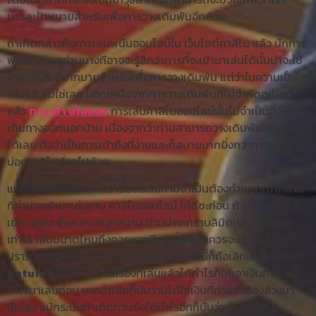
บรรลุเป้าหมายสำหรับเพื่อการวางเดิมพันอีกด้วย
ถ้าเกิดกล่าวถึงการเล่นพนันออนไลน์ใน เว็บไซต์คาสิโน แล้ว นักการ
พนันหลายๆท่านบางทีอาจจะรู้สึกว่าการที่จะเข้ามาเล่นได้นั้นน่าจะใช้
จำนวนเงินที่มากมายสำหรับเพื่อการวางเดิมพัน แต่ว่าในความเป็น
จริงแล้วไม่ใช่เลย นอกเหนือจากการวางเดิมพันที่ไม่จำกัดอย่างต่ำ
แล้ว
ทางเข้า ufabet
การเล่นคาสิโนออนไลน์นั้นไม่จำเป็นที่จะต้อง
เดินทางออกนอกบ้าน เนื่องจากว่าท่านสามารถวางเดิมพันผ่านเว็บ
ได้เลย ถือว่าเป็นการเข้าถึงที่ง่ายและก็สบายมากยิ่งกว่าการพนันกับ
บ่อนคาสิโนทั่วๆไปด้วย
แม้ท่านอยากได้ผลกำไร เริ่มต้นนั้นท่านจำเป็นต้องกำหนดเป้าหมาย
ที่ท่านจะเข้ามาเล่นเกม คาสิโนออนไลน์ ให้ดีซะก่อน ถ้าเกิดอยากได้
เข้ามาเล่นเพื่อความสนุกสนาน ท่านน่าจะทราบลิมิตก่อนว่าจะเล่น
เท่าไร เล่นขนาดไหนถึงควรพอเพียง ที่สำคัญควรจะมีการตั้งงบที่
ปรารถนาเอาไว้ก่อน ถ้าหมดจากเงินปริมาณนี้ก็คือเลิกเล่นโดยทันที
betufa
แต่ว่าถ้าเกิดในเรื่องที่เล่นแล้วได้กำไรก็ให้เอาเงินที่เป็นผล
กำไรมาเล่นก่อน หากว่าเสียก็นับว่ามิได้ใช่เงินที่ท่านจำต้องล้วงมา
นั่นเอง แม้กระนั้นถ้าเกิดท่านยังได้กำไรอีกก็นับว่าเป็นโบนัสไป