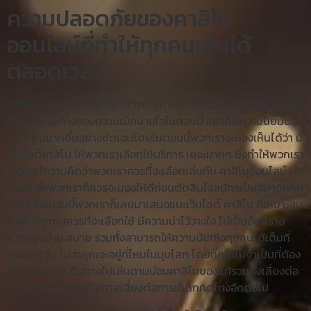
ความปลอดภัยของคาสิโน
ออนไลน์ที่ทำให้ทุกคนเล่นได้
ตลอดเวลา
คาสิโนออนไลน์ เป็นผู้ให้บริการเกมคาสิโนที่ในตอนนี้มีหน้าที่มากมาย
betufa
ในทางของความเบิกบานใจในตอนนี้ แล้วก็มีความนิยมชม
ชอบเพิ่มมากขึ้นอย่างชัดเจนโดยในตอนนี้พวกเราจะมองเห็นได้ว่า มี
เว็บไซต์คาสิโน ให้พวกเราเลือกใช้บริการ เยอะมากๆ ซึ่งทำให้พวกเรา
จะต้องมีความคิดว่าพวกเราควรที่จะเลือกเล่นกับ คาสิโนออนไลน์ เจ้า
ไหนดี ซึ่งพวกเราก็ควรจะมองให้ดีก่อนตัดสินใจสมัครเป็นสมาชิกทุก
คราว ซึ่งในวันนี้พวกเราก็เลยมาเสนอแนะเว็บไซต์ คาสิโน ที่เหมาะสม
ที่สุด ที่ทุกคนควรที่จะเลือกใช้ มีความน่าไว้วางใจ ไม่เป็นอันตราย
ฝากถอนง่าย สบาย รวมทั้งสามารถให้ความบันทเิงทุกคนได้เต็มที่
ตลอด 1 วัน ไม่ว่าคุณจะอยู่ที่ไหนในมุมโลก โดยที่คุณไม่จำเป็นที่ต้อง
เสียเวล่ำเวลาเดินทางไปเล่นตามบ่อนคาสิโนของแท้รวมทั้งเสี่ยงต่อ
การเช็ดกจับ หรือมีโอกาสเสี่ยงต่อการเช็ดกคดโกงอีกต่อไป