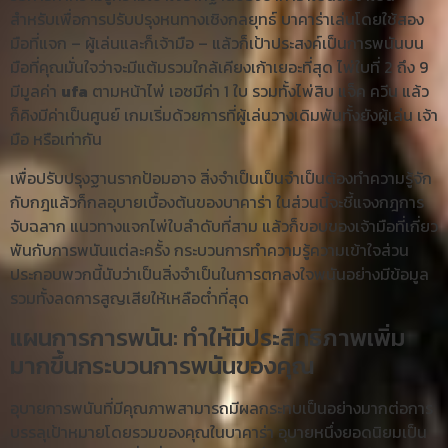
สำหรับเพื่อการปรับปรุงหนทางเชิงกลยุทธ์ บาคาร่าเล่นโดยใช้สอง
มือที่แจก – ผู้เล่นและก็เจ้ามือ – แล้วก็เป้าประสงค์เป็นการพนันบน
มือที่คุณมั่นใจว่าจะมีแต้มรวมใกล้เคียงเก้าเยอะที่สุด ไพ่ใบที่ 2 ถึง 9
มีมูลค่า
ufa
ตามหน้าไพ่ เอซมีค่า 1 ใบ รวมทั้งไพ่สิบ แจ็ค ควีน แล้ว
ก็คิงมีค่าเป็นศูนย์ เกมเริ่มด้วยการที่ผู้เล่นวางเดิมพันทั้งยังผู้เล่น เจ้า
มือ หรือเท่ากัน
เพื่อปรับปรุงฐานรากป้อมอาจ สิ่งจำเป็นเป็นจำเป็นต้องทำความรู้จัก
กับกฎแล้วก็กลอุบายเบื้องต้นของบาคาร่า ในส่วนนี้จะชี้แจงกฎการ
จับฉลาก แนวทางแจกไพ่ใบลำดับที่สาม แล้วก็ขอบของเจ้ามือที่เกี่ยว
พันกับการพนันแต่ละครั้ง กระบวนการทำความรู้ความเข้าใจส่วน
ประกอบพวกนี้นับว่าเป็นสิ่งจำเป็นในการตกลงใจพนันอย่างมีข้อมูล
รวมทั้งลดการสูญเสียให้เหลือต่ำที่สุด
แผนการการพนัน: ทำให้มีประสิทธิภาพเพิ่ม
มากขึ้นกระบวนการพนันของคุณ
อุบายการพนันที่มีคุณภาพสามารถมีผลกระทบเป็นอย่างมากต่อการ
บรรลุเป้าหมายโดยรวมของคุณในบาคาร่า อุบายหนึ่งยอดนิยมเป็น