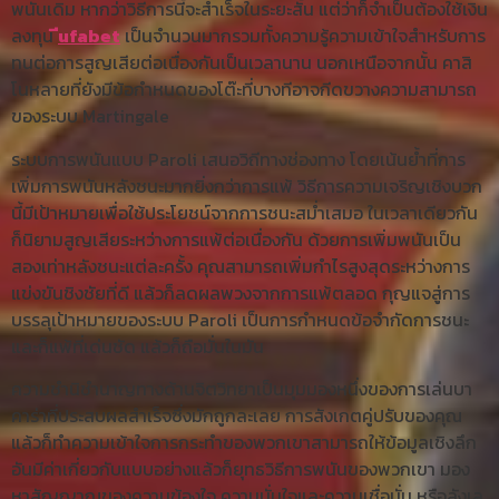
พนันเดิม หากว่าวิธีการนี้จะสำเร็จในระยะสั้น แต่ว่าก็จำเป็นต้องใช้เงิน
ลงทุน
ีufabet
เป็นจำนวนมากรวมทั้งความรู้ความเข้าใจสำหรับการ
ทนต่อการสูญเสียต่อเนื่องกันเป็นเวลานาน นอกเหนือจากนั้น คาสิ
โนหลายที่ยังมีข้อกำหนดของโต๊ะที่บางทีอาจกีดขวางความสามารถ
ของระบบ Martingale
ระบบการพนันแบบ Paroli เสนอวิถีทางช่องทาง โดยเน้นย้ำที่การ
เพิ่มการพนันหลังชนะมากยิ่งกว่าการแพ้ วิธีการความเจริญเชิงบวก
นี้มีเป้าหมายเพื่อใช้ประโยชน์จากการชนะสม่ำเสมอ ในเวลาเดียวกัน
ก็นิยามสูญเสียระหว่างการแพ้ต่อเนื่องกัน ด้วยการเพิ่มพนันเป็น
สองเท่าหลังชนะแต่ละครั้ง คุณสามารถเพิ่มกำไรสูงสุดระหว่างการ
แข่งขันชิงชัยที่ดี แล้วก็ลดผลพวงจากการแพ้ตลอด กุญแจสู่การ
บรรลุเป้าหมายของระบบ Paroli เป็นการกำหนดข้อจำกัดการชนะ
และก็แพ้ที่เด่นชัด แล้วก็ถือมั่นในมัน
ความชำนิชำนาญทางด้านจิตวิทยาเป็นมุมมองหนึ่งของการเล่นบา
คาร่าที่ประสบผลสำเร็จซึ่งมักถูกละเลย การสังเกตคู่ปรับของคุณ
แล้วก็ทำความเข้าใจการกระทำของพวกเขาสามารถให้ข้อมูลเชิงลึก
อันมีค่าเกี่ยวกับแบบอย่างแล้วก็ยุทธวิธีการพนันของพวกเขา มอง
หาสัญญาณของความข้องใจ ความมั่นใจและความเชื่อมั่น หรือลังเล