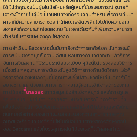
ได้ ไม่ว่าคุณจะเป็นผู้เล่นมือใหม่หรือผู้เล่นที่มีประสบการณ์ อุบายที่
เจาะจงไว้ภายในคู่มือนี้มอบหนทางที่ครอบคลุมสำหรับเพื่อการเล่นบา
คาร่าที่มีความสามารถ ช่วยทำให้คุณเพลิดเพลินใจไปกับความงาม
สง่าแล้วก็ความระทึกใจของเกม ในเวลาเดียวกันก็เพิ่มความสามารถ
สำหรับในการชนะของคุณให้สูงสุด
การเล่าเรียน Baccarat นั้นมีมากยิ่งกว่าการอาศัยโชค มันควรจะมี
การพนันเชิงกลยุทธ์ ความเฉียบแหลมทางด้านจิตวิทยา แล้วก็การ
จัดการเงินลงทุนที่มีระบบระเบียบระเบียบ คู่มือนี้ได้ตรวจสอบวิธีการ
เบื้องต้น กลอุบายการพนันระดับสูง วิธีการทางด้านจิตวิทยา แล้วก็
วิธีการจัดแจงเงินลงทุนที่มีคุณภาพ ซึ่งมีส่วนช่วยให้เล่นบาคาร่าได้
อย่างชำนาญ ด้วยแนวทางการทำความรู้ความเข้าใจกลไกของเกม
การใช้ผลดี
ีีีufabet
จากข้อมูลเชิงลึกเชิงกลยุทธ์ และก็การดูแล
รักษาระเบียบ ผู้เล่นสามารถยกฐานะประสบการณ์บาคาร่ารวมทั้ง
เพิ่มช่องทางสำหรับเพื่อการประสบผลสำเร็จได้ ไม่ว่าคุณจะยังใหม่
กับเกมหรือกำลังมองหาที่จะเปลี่ยนแปลงความสามารถของคุณ
อุบายและก็ข้อมูลเชิงลึกที่มีให้ในคู่มือนี้เสนอทางสู่การศึกษาศิลป์
ของ Baccarat แล้วก็บรรลุการเล่นที่บ่อยและก็ได้ผลผลกำไร