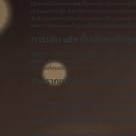
โป๊กเกอร์ไม่ใช่แค่เกม
ufa
ที่โชคแค่นั้น เป็นการต่อสู
เชิงกลยุทธ์เชิงลึก ตั้งแต่วิธีการรากฐานของเกมไปจนกร
ลึกสำหรับเพื่อการปรับแก้การเล่นเกม วิธีการตกลงใจ แ
กับความชำนาญรวมทั้งอุบายที่จำเป็นต้องสำหรับเพื่อการ
การเล่น
ufa
ชั้นเชิงระดับสู
คู่มือในส่วนนี้จะเน้นย้ำไปที่ยุทธวิธีระดับสูงซึ่งสามารถ
แข่งขัน อัตราต่อรอง แล้วก็การพิเคราะห์เชิงกลยุทธ์
ตัดสินใจที่ประณีตบรรจงและละเอียดลออซึ่งทำให้ผู้เล่
ฐานรากของวิธีการโป๊กเกอร์
ก่อนจะเจาะลึกถึงกลอุบายระดับสูง การผลิตฐานรากที่ก
จุดสำคัญของตำแหน่ง รวมทั้งเบื้องต้นของการพนัน 
ศึกษาโดยตลอดที่จำเป็นจะต้องสำหรับการบรรลุเป้าหม
สงครามจิตวิทยาและก็ความเคลื่อน
โป๊กเกอร์เป็นเกมทางด้านจิตเทียบเท่าการเป็นเยี่ยมในไ