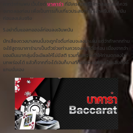
หากว่าท่านพบ เว็บไซต์
บาคาร่า
ที่มีเครดิตฟรีให้ทดสอบเล่นก็ควร
จะทดลองก่อน เพื่อเป็นการเก็บเกี่ยวประสบการณ์สำหรับการพนัน
ก่อนลงเล่นจริง
5.อย่าดื่มแอลกอฮอล์ก่อนลงเงินพนัน
นักเสี่ยงดวงบางคนนั้นจะถูกใจดื่มก่อนจะลงมาเล่น แต่ว่าถ้าหากท่าน
จะใช้สูตรบาคาร่ามาเป็นตัวช่วยท่านควรจะหยุดดื่มก่อน เนื่องจากว่า
ของมึนเมากลุ่มนี้จะมีผลให้ไม่มีสติ รวมทั้งอาจจะทำให้ท่านตกลงใจ
บกพร่องได้ แล้วก็จากที่จะได้เงินก็บางทีก็อาจจะเปลี่ยนเป็นเสียตังค์
แทนนั่นเอง