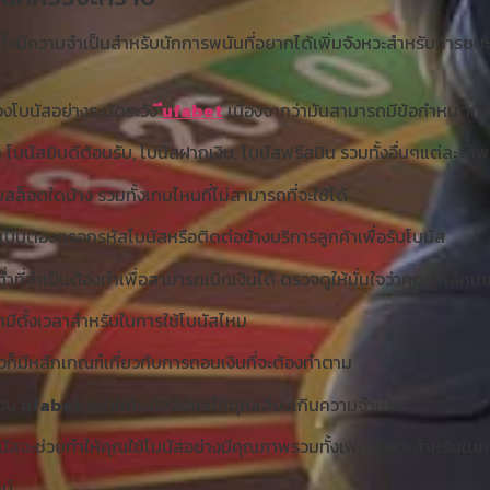
มทั้งมีความจำเป็นสำหรับนักการพนันที่อยากได้เพิ่มจังหวะสำหรับการชนะ
งโบนัสอย่างระมัดระวัง
ีufabet
เนื่องจากว่ามันสามารถมีข้อกำหนดที่
โบนัสยินดีต้อนรับ, โบนัสฝากเงิน, โบนัสฟรีสปิน รวมทั้งอื่นๆแต่ละจำพ
ล็อตใดบ้าง รวมทั้งเกมไหนที่ไม่สามารถที่จะใช้ได้
นต้องกรอกรหัสโบนัสหรือติดต่อข้างบริการลูกค้าเพื่อรับโบนัส
ที่จำเป็นต้องทำเพื่อสามารถเบิกเงินได้ ตรวจดูให้มั่นใจว่าคุณรู้หลักเกณ
ามีตั้งเวลาสำหรับในการใช้โบนัสไหม
วก็มีหลักเกณฑ์เกี่ยวกับการถอนเงินที่จะต้องทำตาม
ชอบ
ufabet
อย่าให้โบนัสส่งผลให้คุณเสี่ยงเกินความจำเป็น
โบนัสจะช่วยทำให้คุณใช้โบนัสอย่างมีคุณภาพรวมทั้งเพิ่มจังหวะสำหรับ
น์