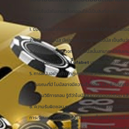
การรับโบนัสในเกมสล็อตออนไลน์เป็นสิ่งที่น่าเร้าใจรว
เริ่มเล่น
1. ข้อตกลงแล้วก็กฎเกณฑ์ อ่านข้อแม้แล้วก็กฎเกณฑ์ขอ
2. ชนิดของโบนัส มีหลายหมวดหมู่ของโบนัส เป็นต้นว่า 
3. การเลือกเกม ตรวจทานว่าโบนัสนั้นสามารถใช้กับเกมส
4. กรรมวิธีการรับโบนัส
ีีีufabet
บางโอกาสคุณอาจจำเป็
5. การพนันอย่างต่ำ มีกฎเกณฑ์เกี่ยวกับการพนันอย่างต่ำ
6. ในขณะที่มี โบนัสอาจมีความจำกัดในเวลา พิจารณาว่
7. กรรมวิธีการถอน รู้ดีว่าโบนัสสามารถถอนได้ไหม แล้
8. ความรับผิดชอบ การเล่นพนันจะต้องมีความรับผิด
การเรียนแล้วก็รู้เรื่องกฎระเบียบรวมทั้งข้อจำกัดของ
กฎเกณฑ์รวมทั้งข้อตกลงของโบนัสในเกมสล็อตออนไล