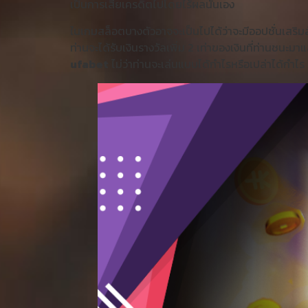
เป็นการเสียเครดิตไปโดยไร้ผลนั่นเอง
ในเกมสล็อตบางตัวอาจจะเป็นไปได้ว่าจะมีออปชั่นเสริมล
ท่านจะได้รับเงินรางวัลเพิ่ม 2 เท่าของเงินที่ท่านชนะม
ufabet
ไม่ว่าท่านจะเล่นแบบได้กำไรหรือเปล่าได้กำไร สิ