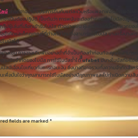
ลน์
บางทีอาจนานับประการขึ้นกับแต่ละเว็บหรือแพลตฟอร์มการเดิมพัน
ี่จำเป็นต้องปฏิบัติ เป็นต้นว่า การพนันจะต้องทำก่อนที่จะโบนัสจะถูกเปิ
ุ๊ปผู้เล่นที่เลือกเข้ารับโบนัส ตัวอย่างเช่น ผู้เล่นใหม่แค่นั้น จำพวก
ีข้อจำกัดและก็กฎเกณฑ์ที่ต่างกัน เกมซึ่งสามารถใช้โบนัส บางครั้งบาง
ช้โบนัสได้
ย่างเช่น การวางเดิมพันอย่างต่ำที่จำเป็นต้องทำก่อนที่จะคุณจะสามารถเบิ
ำตามข้อจำกัดของโบนัส การใช้โบนัสซ้ำได้
ีีีufabet
มีบางโบนัสที่ให้ใช
ัสมีเงื่อนไขเกี่ยวกับการถอนเงิน ซึ่งบางทีอาจรวมทั้งความจำกัดสำหร
ำเป็นเพื่อมั่นใจว่าคุณสามารถใช้โบนัสอย่างมีคุณภาพและไม่กำเนิดคว
red fields are marked
*