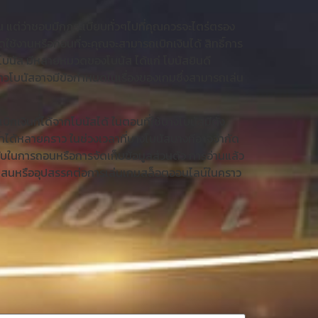
 แต่ว่าชอบมีกฎระเบียบทั่วๆไปที่คุณควรจะไตร่ตรอง
ดใช้งานหรือก่อนที่จะคุณจะสามารถเบิกเงินได้ สิทธิ์การ
ของโบนัส มีหลายหมวดของโบนัส ได้แก่ โบนัสยินดี
คราวโบนัสอาจมีข้อกำหนดในเรื่องของเกมซึ่งสามารถเล่น
กเงินที่ได้จากโบนัสได้ ในตอนที่ใช้บางโบนัสมีตั้ง
้ซ้ำได้หลายคราว ในช่วงเวลาที่บางโบนัสบางทีอาจจำกัด
ับในการถอนหรือการจัดเก็บข้อมูลส่วนตัว การอ่านแล้ว
ามสับสนหรืออุปสรรคต่อการเล่นเกมสล็อตออนไลน์ในคราว