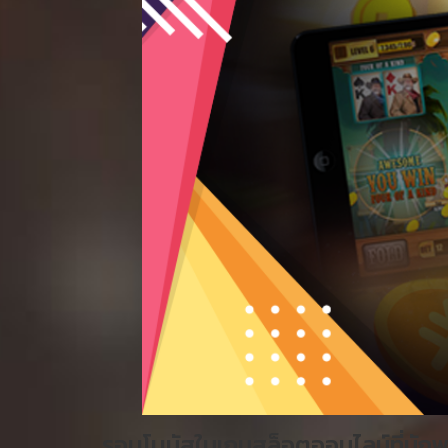
รอบโบนัสในเกมสล็อตออนไลน์ที่นัก